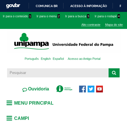
Pular
COMUNICA BR
ACESSO À INFORMAÇÃO
PART
para o
IR
Ir para o conteúdo
1
Ir para o menu
2
Ir para a busca
3
Ir para o rodapé
4
conteúdo
PARA
principal
Alto contraste
Mapa do site
O
CONTEÚDO
Português
English
Español
Acesso ao Antigo Portal
Ouvidoria
MENU PRINCIPAL
CAMPI