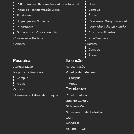
PDI - Plano de Desenvolvimento Institucional
Cursos
Plano de Transformação Digital
Campus
Servidores
Áreas
Unipampa em Números
Residência Multiprofissional
Publicações
Calendário Pós-Graduação
Processos de Contas Anuais
Processos Seletivos
Comissões e Núcleos
Pós-Graduação
Comitês
Projetos
Campus
Áreas
Pesquisa
Extensão
Apresentação
Apresentação
Projetos de Pesquisa
Projetos de Extensão
Campus
Campus
Áreas
Áreas
Estudantes
Grupos
Chamadas e Editais de Pesquisa
Portal do Aluno
Guia do Calouro
Biblioteca Web
Normalização de Trabalhos
GURI
MOODLE
MOODLE EAD