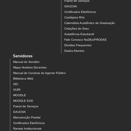
Painel de Serviços
GAUCHA
Certificados Eletrônicos
Cardápios RUs
Calendário Acadêmico de Graduação
Colações de Grau
Assistência Estudantil
Fale Conosco NuDEs/PRODAE
Dúvidas Frequentes
Dados Abertos
Servidores
Manual do Servidor
Mapa Horários Docentes
Manual de Conduta do Agente Público
Biblioteca Web
SEI
GURI
MOODLE
MOODLE EAD
Painel de Serviços
GAUCHA
Manutenção Predial
Certificados Eletrônicos
Ramais Institucionais