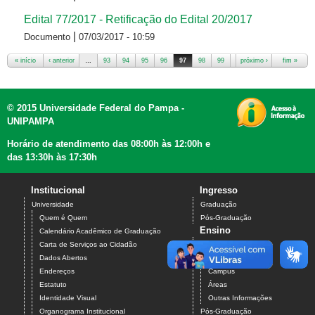
Edital 77/2017 - Retificação do Edital 20/2017
|
Documento
07/03/2017 - 10:59
« início
‹ anterior
…
93
94
95
96
97
98
99
100
próximo ›
101
…
fim »
Páginas
© 2015 Universidade Federal do Pampa -
UNIPAMPA
Horário de atendimento das 08:00h às 12:00h e
das 13:30h às 17:30h
Institucional
Ingresso
Universidade
Graduação
Quem é Quem
Pós-Graduação
Ensino
Calendário Acadêmico de Graduação
Carta de Serviços ao Cidadão
Graduação
Dados Abertos
Cursos
Endereços
Campus
Estatuto
Áreas
Identidade Visual
Outras Informações
Organograma Institucional
Pós-Graduação