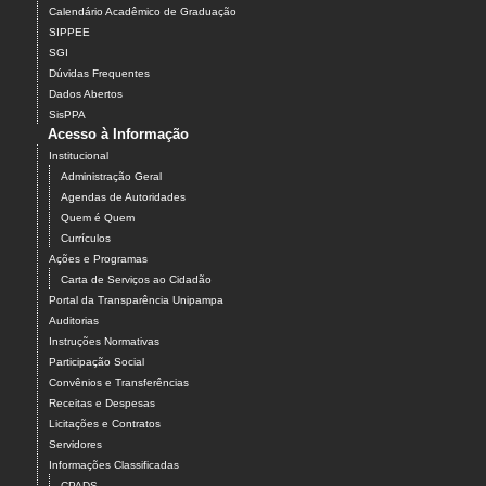
Calendário Acadêmico de Graduação
SIPPEE
SGI
Dúvidas Frequentes
Dados Abertos
SisPPA
Acesso à Informação
Institucional
Administração Geral
Agendas de Autoridades
Quem é Quem
Currículos
Ações e Programas
Carta de Serviços ao Cidadão
Portal da Transparência Unipampa
Auditorias
Instruções Normativas
Participação Social
Convênios e Transferências
Receitas e Despesas
Licitações e Contratos
Servidores
Informações Classificadas
CPADS