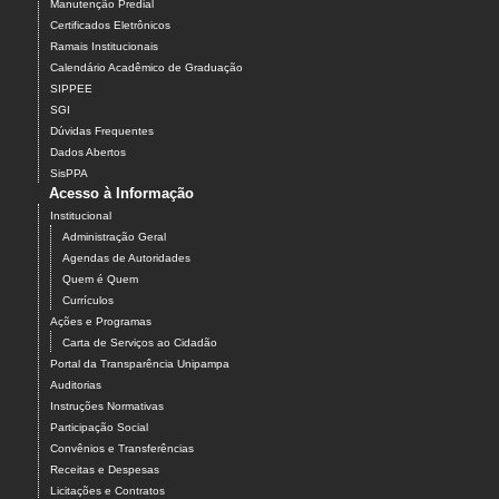
Manutenção Predial
Certificados Eletrônicos
Ramais Institucionais
Calendário Acadêmico de Graduação
SIPPEE
SGI
Dúvidas Frequentes
Dados Abertos
SisPPA
Acesso à Informação
Institucional
Administração Geral
Agendas de Autoridades
Quem é Quem
Currículos
Ações e Programas
Carta de Serviços ao Cidadão
Portal da Transparência Unipampa
Auditorias
Instruções Normativas
Participação Social
Convênios e Transferências
Receitas e Despesas
Licitações e Contratos