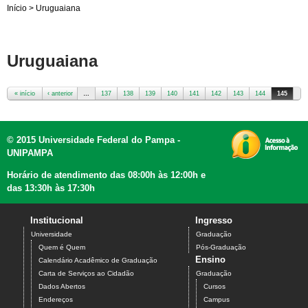
Início
>
Uruguaiana
Uruguaiana
« início
‹ anterior
…
137
138
139
140
141
142
143
144
145
Páginas
© 2015 Universidade Federal do Pampa -
UNIPAMPA
Horário de atendimento das 08:00h às 12:00h e
das 13:30h às 17:30h
Institucional
Ingresso
Universidade
Graduação
Quem é Quem
Pós-Graduação
Ensino
Calendário Acadêmico de Graduação
Carta de Serviços ao Cidadão
Graduação
Dados Abertos
Cursos
Endereços
Campus