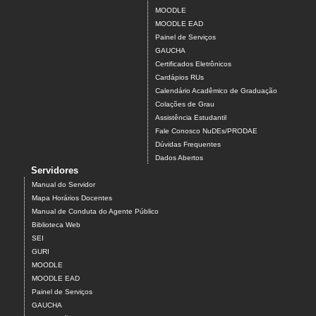
MOODLE
MOODLE EAD
Painel de Serviços
GAUCHA
Certificados Eletrônicos
Cardápios RUs
Calendário Acadêmico de Graduação
Colações de Grau
Assistência Estudantil
Fale Conosco NuDEs/PRODAE
Dúvidas Frequentes
Dados Abertos
Servidores
Manual do Servidor
Mapa Horários Docentes
Manual de Conduta do Agente Público
Biblioteca Web
SEI
GURI
MOODLE
MOODLE EAD
Painel de Serviços
GAUCHA