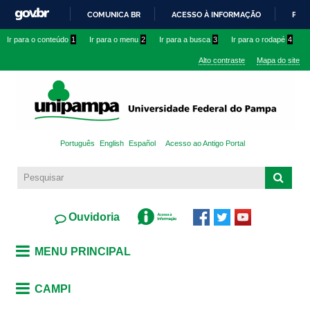
Pular
COMUNICA BR
ACESSO À INFORMAÇÃO
PART
para o
IR
Ir para o conteúdo
1
Ir para o menu
2
Ir para a busca
3
Ir para o rodapé
4
conteúdo
PARA
principal
Alto contraste
Mapa do site
O
CONTEÚDO
Português
English
Español
Acesso ao Antigo Portal
Ouvidoria
MENU PRINCIPAL
CAMPI