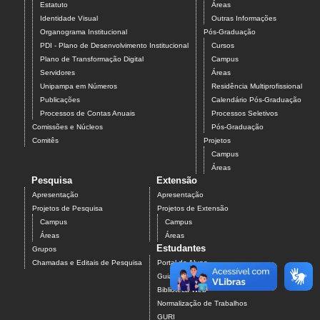
Estatuto
Áreas
Identidade Visual
Outras Informações
Organograma Institucional
Pós-Graduação
PDI - Plano de Desenvolvimento Institucional
Cursos
Plano de Transformação Digital
Campus
Servidores
Áreas
Unipampa em Números
Residência Multiprofissional
Publicações
Calendário Pós-Graduação
Processos de Contas Anuais
Processos Seletivos
Comissões e Núcleos
Pós-Graduação
Comitês
Projetos
Campus
Áreas
Pesquisa
Extensão
Apresentação
Apresentação
Projetos de Pesquisa
Projetos de Extensão
Campus
Campus
Áreas
Áreas
Estudantes
Grupos
Chamadas e Editais de Pesquisa
Portal do Aluno
Guia do Calouro
Biblioteca Web
Normalização de Trabalhos
GURI