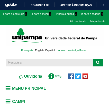
Pular
COMUNICA BR
ACESSO À INFORMAÇÃO
PART
para o
IR
Ir para o conteúdo
1
Ir para o menu
2
Ir para a busca
3
Ir para o rodapé
4
conteúdo
PARA
principal
Alto contraste
Mapa do site
O
CONTEÚDO
Português
English
Español
Acesso ao Antigo Portal
Ouvidoria
MENU PRINCIPAL
CAMPI