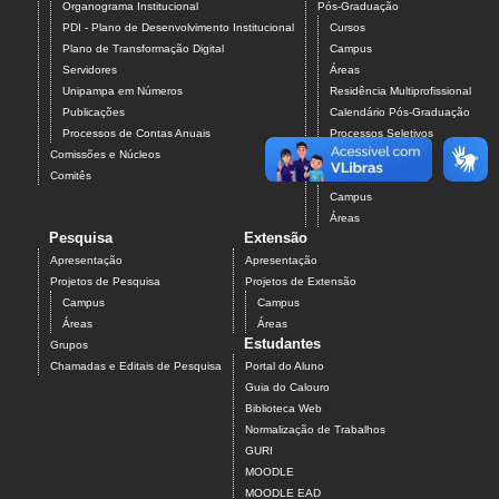
Organograma Institucional
Pós-Graduação
PDI - Plano de Desenvolvimento Institucional
Cursos
Plano de Transformação Digital
Campus
Servidores
Áreas
Unipampa em Números
Residência Multiprofissional
Publicações
Calendário Pós-Graduação
Processos de Contas Anuais
Processos Seletivos
Comissões e Núcleos
Pós-Graduação
Comitês
Projetos
Campus
Áreas
Pesquisa
Extensão
Apresentação
Apresentação
Projetos de Pesquisa
Projetos de Extensão
Campus
Campus
Áreas
Áreas
Estudantes
Grupos
Chamadas e Editais de Pesquisa
Portal do Aluno
Guia do Calouro
Biblioteca Web
Normalização de Trabalhos
GURI
MOODLE
MOODLE EAD