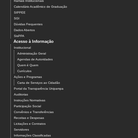
Ramais Institucionais
Calendário Acadêmico de Graduação
SIPPEE
SGI
Dúvidas Frequentes
Dados Abertos
SisPPA
Acesso à Informação
Institucional
Administração Geral
Agendas de Autoridades
Quem é Quem
Currículos
Ações e Programas
Carta de Serviços ao Cidadão
Portal da Transparência Unipampa
Auditorias
Instruções Normativas
Participação Social
Convênios e Transferências
Receitas e Despesas
Licitações e Contratos
Servidores
Informações Classificadas