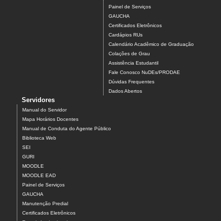
Painel de Serviços
GAUCHA
Certificados Eletrônicos
Cardápios RUs
Calendário Acadêmico de Graduação
Colações de Grau
Assistência Estudantil
Fale Conosco NuDEs/PRODAE
Dúvidas Frequentes
Dados Abertos
Servidores
Manual do Servidor
Mapa Horários Docentes
Manual de Conduta do Agente Público
Biblioteca Web
SEI
GURI
MOODLE
MOODLE EAD
Painel de Serviços
GAUCHA
Manutenção Predial
Certificados Eletrônicos