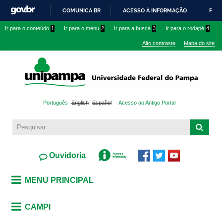
Pular
COMUNICA BR
ACESSO À INFORMAÇÃO
PART
para o
IR
Ir para o conteúdo
1
Ir para o menu
2
Ir para a busca
3
Ir para o rodapé
4
conteúdo
PARA
principal
Alto contraste
Mapa do site
O
CONTEÚDO
Português
English
Español
Acesso ao Antigo Portal
Ouvidoria
MENU PRINCIPAL
CAMPI