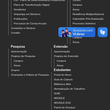
PDI - Plano de Desenvolvimento Institucional
Cursos
Plano de Transformação Digital
Campus
Servidores
Áreas
Unipampa em Números
Residência Multiprofissional
Publicações
Calendário Pós-Graduação
Processos de Contas Anuais
Processos Seletivos
Comissões e Núcleos
Pós-Graduação
Comitês
Projetos
Campus
Áreas
Pesquisa
Extensão
Apresentação
Apresentação
Projetos de Pesquisa
Projetos de Extensão
Campus
Campus
Áreas
Áreas
Estudantes
Grupos
Chamadas e Editais de Pesquisa
Portal do Aluno
Guia do Calouro
Biblioteca Web
Normalização de Trabalhos
GURI
MOODLE
MOODLE EAD
Painel de Serviços