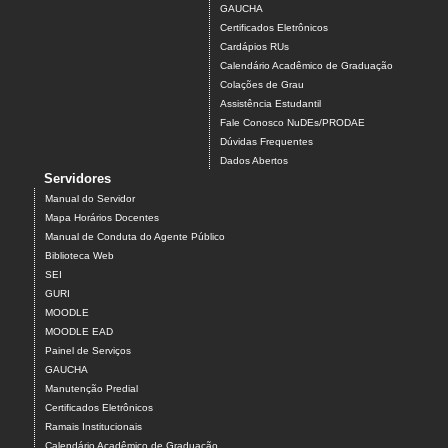
GAUCHA
Certificados Eletrônicos
Cardápios RUs
Calendário Acadêmico de Graduação
Colações de Grau
Assistência Estudantil
Fale Conosco NuDEs/PRODAE
Dúvidas Frequentes
Dados Abertos
Servidores
Manual do Servidor
Mapa Horários Docentes
Manual de Conduta do Agente Público
Biblioteca Web
SEI
GURI
MOODLE
MOODLE EAD
Painel de Serviços
GAUCHA
Manutenção Predial
Certificados Eletrônicos
Ramais Institucionais
Calendário Acadêmico de Graduação