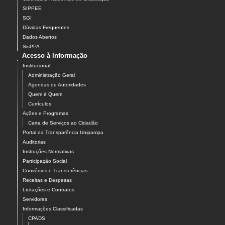
SIPPEE
SGI
Dúvidas Frequentes
Dados Abertos
SisPPA
Acesso à Informação
Institucional
Administração Geral
Agendas de Autoridades
Quem é Quem
Currículos
Ações e Programas
Carta de Serviços ao Cidadão
Portal da Transparência Unipampa
Auditorias
Instruções Normativas
Participação Social
Convênios e Transferências
Receitas e Despesas
Licitações e Contratos
Servidores
Informações Classificadas
CPADS