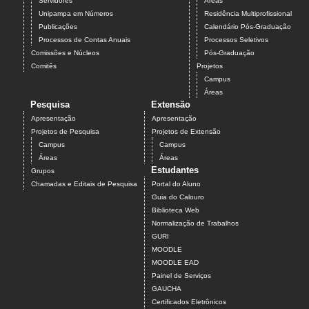
Servidores
Áreas
Unipampa em Números
Residência Multiprofissional
Publicações
Calendário Pós-Graduação
Processos de Contas Anuais
Processos Seletivos
Comissões e Núcleos
Pós-Graduação
Comitês
Projetos
Campus
Áreas
Pesquisa
Extensão
Apresentação
Apresentação
Projetos de Pesquisa
Projetos de Extensão
Campus
Campus
Áreas
Áreas
Estudantes
Grupos
Chamadas e Editais de Pesquisa
Portal do Aluno
Guia do Calouro
Biblioteca Web
Normalização de Trabalhos
GURI
MOODLE
MOODLE EAD
Painel de Serviços
GAUCHA
Certificados Eletrônicos