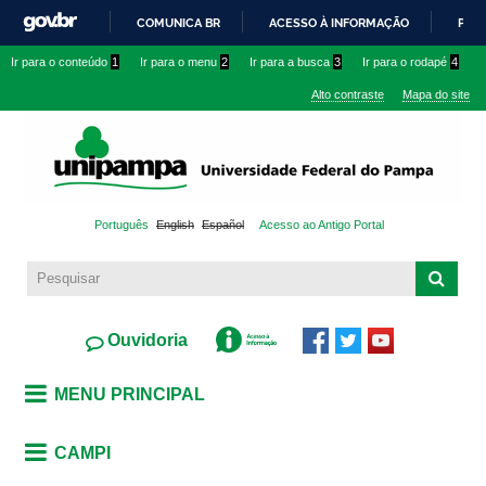
Pular
COMUNICA BR
ACESSO À INFORMAÇÃO
PART
para o
IR
Ir para o conteúdo
1
Ir para o menu
2
Ir para a busca
3
Ir para o rodapé
4
conteúdo
PARA
principal
Alto contraste
Mapa do site
O
CONTEÚDO
Português
English
Español
Acesso ao Antigo Portal
Ouvidoria
MENU PRINCIPAL
CAMPI