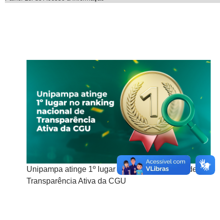
l de
Unipampa atinge 1º lugar no ranking nacional de
Un
Transparência Ativa da CGU
Tr