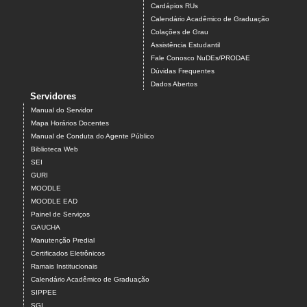
Cardápios RUs
Calendário Acadêmico de Graduação
Colações de Grau
Assistência Estudantil
Fale Conosco NuDEs/PRODAE
Dúvidas Frequentes
Dados Abertos
Servidores
Manual do Servidor
Mapa Horários Docentes
Manual de Conduta do Agente Público
Biblioteca Web
SEI
GURI
MOODLE
MOODLE EAD
Painel de Serviços
GAUCHA
Manutenção Predial
Certificados Eletrônicos
Ramais Institucionais
Calendário Acadêmico de Graduação
SIPPEE
SGI