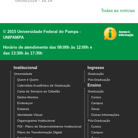
04/08/2026 - 16:14
Todas as notícias
© 2015 Universidade Federal do Pampa -
UNIPAMPA
Horário de atendimento das 08:00h às 12:00h e
das 13:30h às 17:30h
Institucional
Ingresso
Universidade
Graduação
Quem é Quem
Pós-Graduação
Ensino
Calendário Acadêmico de Graduação
Carta de Serviços ao Cidadão
Graduação
Dados Abertos
Cursos
Endereços
Campus
Estatuto
Áreas
Identidade Visual
Outras Informações
Organograma Institucional
Pós-Graduação
PDI - Plano de Desenvolvimento Institucional
Cursos
Plano de Transformação Digital
Campus