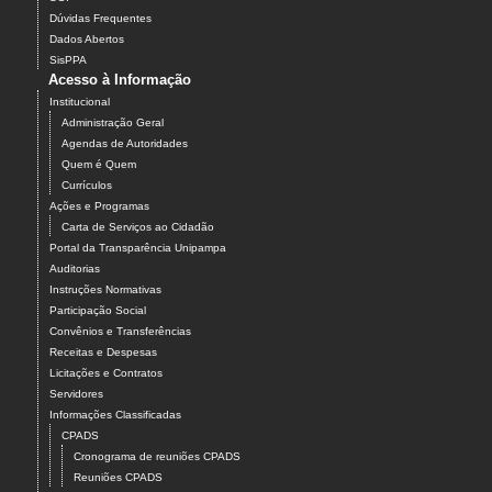
Dúvidas Frequentes
Dados Abertos
SisPPA
Acesso à Informação
Institucional
Administração Geral
Agendas de Autoridades
Quem é Quem
Currículos
Ações e Programas
Carta de Serviços ao Cidadão
Portal da Transparência Unipampa
Auditorias
Instruções Normativas
Participação Social
Convênios e Transferências
Receitas e Despesas
Licitações e Contratos
Servidores
Informações Classificadas
CPADS
Cronograma de reuniões CPADS
Reuniões CPADS