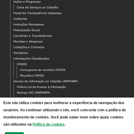
Ações e Programas
Carta de Serviços ao Cidadão
Portal da Transparência Unipampa
Auditorias
Instruções Normativas
Participação Social
Convênios e Transferências
Receitas e Despesas
Licitações e Contratos
Servidores
Informações Classificadas
CPADS
Cronograma de reuniões CPADS
Reuniões CPADS
Serviço de Informação ao Cidadão UNIPAMPA
Vídeos Lei de Acesso à Informação
Notícias SIC UNIPAMPA
Relatórios Estatísticos SIC UNIPAMPA
Este site utiliza cookies para melhorar a experiência de navegação dos
Fluxograma SIC UNIPAMPA
usuários. Ao continuar utilizando o site, você concorda com a política de
Perguntas Frequentes
Dados Abertos
monitoramento de cookies. Você pode saber mais sobre quais cookies
Sobre a Lei de Acesso à Informação
são utilizados na
Política de cookies
.
LGPD - Lei Geral de Proteção de Dados Pessoais
Transparência e Prestação de Contas