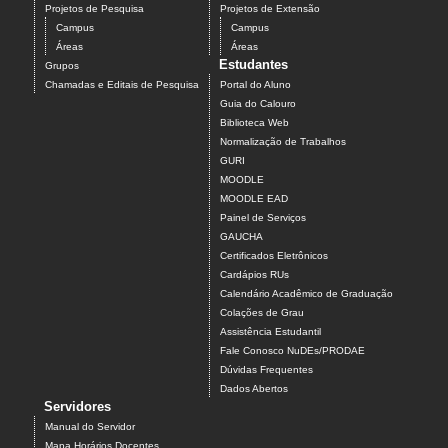
Projetos de Pesquisa
Projetos de Extensão
Campus
Campus
Áreas
Áreas
Estudantes
Grupos
Chamadas e Editais de Pesquisa
Portal do Aluno
Guia do Calouro
Biblioteca Web
Normalização de Trabalhos
GURI
MOODLE
MOODLE EAD
Painel de Serviços
GAUCHA
Certificados Eletrônicos
Cardápios RUs
Calendário Acadêmico de Graduação
Colações de Grau
Assistência Estudantil
Fale Conosco NuDEs/PRODAE
Dúvidas Frequentes
Dados Abertos
Servidores
Manual do Servidor
Mapa Horários Docentes