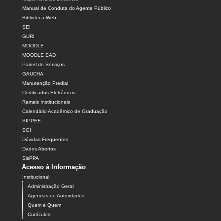
Manual de Conduta do Agente Público
Biblioteca Web
SEI
GURI
MOODLE
MOODLE EAD
Painel de Serviços
GAUCHA
Manutenção Predial
Certificados Eletrônicos
Ramais Institucionais
Calendário Acadêmico de Graduação
SIPPEE
SGI
Dúvidas Frequentes
Dados Abertos
SisPPA
Acesso à Informação
Institucional
Administração Geral
Agendas de Autoridades
Quem é Quem
Currículos