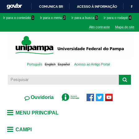
Pular
COMUNICA BR
ACESSO À INFORMAÇÃO
PART
para o
IR
Ir para o conteúdo
1
Ir para o menu
2
Ir para a busca
3
Ir para o rodapé
4
conteúdo
PARA
principal
Alto contraste
Mapa do site
O
CONTEÚDO
Português
English
Español
Acesso ao Antigo Portal
Ouvidoria
MENU PRINCIPAL
CAMPI