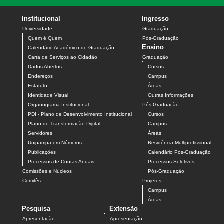
Institucional
Ingresso
Universidade
Graduação
Quem é Quem
Pós-Graduação
Ensino
Calendário Acadêmico de Graduação
Carta de Serviços ao Cidadão
Graduação
Dados Abertos
Cursos
Endereços
Campus
Estatuto
Áreas
Identidade Visual
Outras Informações
Organograma Institucional
Pós-Graduação
PDI - Plano de Desenvolvimento Institucional
Cursos
Plano de Transformação Digital
Campus
Servidores
Áreas
Unipampa em Números
Residência Multiprofissional
Publicações
Calendário Pós-Graduação
Processos de Contas Anuais
Processos Seletivos
Comissões e Núcleos
Pós-Graduação
Comitês
Projetos
Campus
Áreas
Pesquisa
Extensão
Apresentação
Apresentação