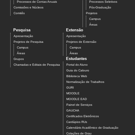
Processos de Contas Anuais
Processos Seletivos
Comissões e Núcleos
Pós-Graduação
Comitês
Projetos
Campus
Áreas
Pesquisa
Extensão
Apresentação
Apresentação
Projetos de Pesquisa
Projetos de Extensão
Campus
Campus
Áreas
Áreas
Estudantes
Grupos
Chamadas e Editais de Pesquisa
Portal do Aluno
Guia do Calouro
Biblioteca Web
Normalização de Trabalhos
GURI
MOODLE
MOODLE EAD
Painel de Serviços
GAUCHA
Certificados Eletrônicos
Cardápios RUs
Calendário Acadêmico de Graduação
Colações de Grau