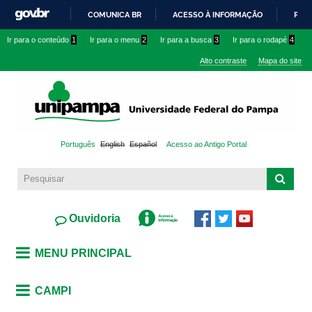
Pular
COMUNICA BR
ACESSO À INFORMAÇÃO
PART
para o
IR
Ir para o conteúdo
1
Ir para o menu
2
Ir para a busca
3
Ir para o rodapé
4
conteúdo
PARA
principal
Alto contraste
Mapa do site
O
CONTEÚDO
Português
English
Español
Acesso ao Antigo Portal
Ouvidoria
MENU PRINCIPAL
CAMPI