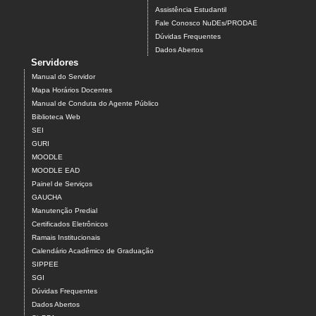
Assistência Estudantil
Fale Conosco NuDEs/PRODAE
Dúvidas Frequentes
Dados Abertos
Servidores
Manual do Servidor
Mapa Horários Docentes
Manual de Conduta do Agente Público
Biblioteca Web
SEI
GURI
MOODLE
MOODLE EAD
Painel de Serviços
GAUCHA
Manutenção Predial
Certificados Eletrônicos
Ramais Institucionais
Calendário Acadêmico de Graduação
SIPPEE
SGI
Dúvidas Frequentes
Dados Abertos