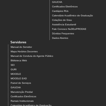
GAUCHA
Certificados Eletrônicos
Cardápios RUs
Calendário Acadêmico de Graduação
Colações de Grau
Assistência Estudantil
Fale Conosco NuDEs/PRODAE
Dúvidas Frequentes
Dados Abertos
Servidores
Manual do Servidor
Mapa Horários Docentes
Manual de Conduta do Agente Público
Biblioteca Web
SEI
GURI
MOODLE
MOODLE EAD
Painel de Serviços
GAUCHA
Manutenção Predial
Certificados Eletrônicos
Ramais Institucionais
Calendário Acadêmico de Graduação