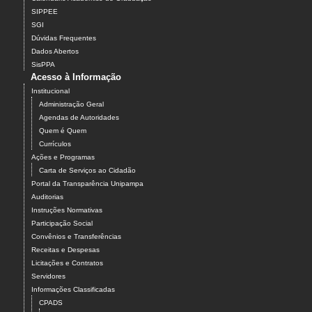
SIPPEE
SGI
Dúvidas Frequentes
Dados Abertos
SisPPA
Acesso à Informação
Institucional
Administração Geral
Agendas de Autoridades
Quem é Quem
Currículos
Ações e Programas
Carta de Serviços ao Cidadão
Portal da Transparência Unipampa
Auditorias
Instruções Normativas
Participação Social
Convênios e Transferências
Receitas e Despesas
Licitações e Contratos
Servidores
Informações Classificadas
CPADS