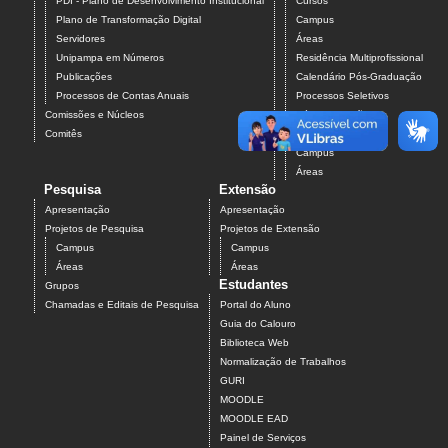
PDI - Plano de Desenvolvimento Institucional
Cursos
Plano de Transformação Digital
Campus
Servidores
Áreas
Unipampa em Números
Residência Multiprofissional
Publicações
Calendário Pós-Graduação
Processos de Contas Anuais
Processos Seletivos
Comissões e Núcleos
Pós-Graduação
Comitês
Projetos
Campus
Áreas
Pesquisa
Extensão
Apresentação
Apresentação
Projetos de Pesquisa
Projetos de Extensão
Campus
Campus
Áreas
Áreas
Estudantes
Grupos
Chamadas e Editais de Pesquisa
Portal do Aluno
Guia do Calouro
Biblioteca Web
Normalização de Trabalhos
GURI
MOODLE
MOODLE EAD
Painel de Serviços