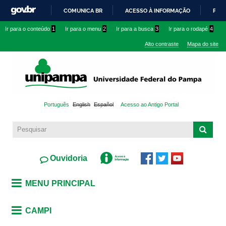
Pular
COMUNICA BR
ACESSO À INFORMAÇÃO
PART
para o
IR
Ir para o conteúdo
1
Ir para o menu
2
Ir para a busca
3
Ir para o rodapé
4
conteúdo
PARA
principal
Alto contraste
Mapa do site
O
CONTEÚDO
Português
English
Español
Acesso ao Antigo Portal
Ouvidoria
MENU PRINCIPAL
CAMPI