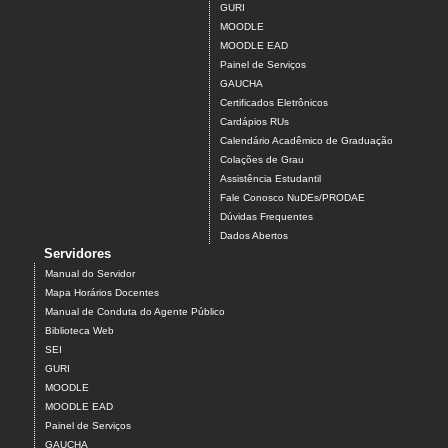
GURI
MOODLE
MOODLE EAD
Painel de Serviços
GAUCHA
Certificados Eletrônicos
Cardápios RUs
Calendário Acadêmico de Graduação
Colações de Grau
Assistência Estudantil
Fale Conosco NuDEs/PRODAE
Dúvidas Frequentes
Dados Abertos
Servidores
Manual do Servidor
Mapa Horários Docentes
Manual de Conduta do Agente Público
Biblioteca Web
SEI
GURI
MOODLE
MOODLE EAD
Painel de Serviços
GAUCHA