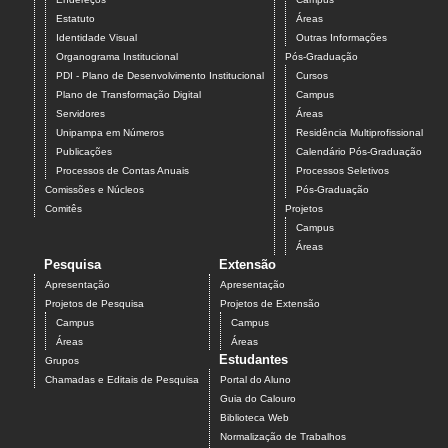
Estatuto
Áreas
Identidade Visual
Outras Informações
Organograma Institucional
Pós-Graduação
PDI - Plano de Desenvolvimento Institucional
Cursos
Plano de Transformação Digital
Campus
Servidores
Áreas
Unipampa em Números
Residência Multiprofissional
Publicações
Calendário Pós-Graduação
Processos de Contas Anuais
Processos Seletivos
Comissões e Núcleos
Pós-Graduação
Comitês
Projetos
Campus
Áreas
Pesquisa
Extensão
Apresentação
Apresentação
Projetos de Pesquisa
Projetos de Extensão
Campus
Campus
Áreas
Áreas
Estudantes
Grupos
Chamadas e Editais de Pesquisa
Portal do Aluno
Guia do Calouro
Biblioteca Web
Normalização de Trabalhos