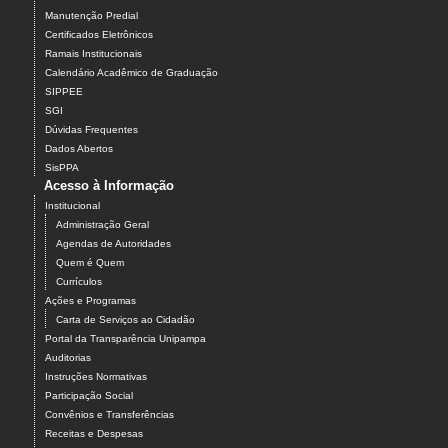
Manutenção Predial
Certificados Eletrônicos
Ramais Institucionais
Calendário Acadêmico de Graduação
SIPPEE
SGI
Dúvidas Frequentes
Dados Abertos
SisPPA
Acesso à Informação
Institucional
Administração Geral
Agendas de Autoridades
Quem é Quem
Currículos
Ações e Programas
Carta de Serviços ao Cidadão
Portal da Transparência Unipampa
Auditorias
Instruções Normativas
Participação Social
Convênios e Transferências
Receitas e Despesas