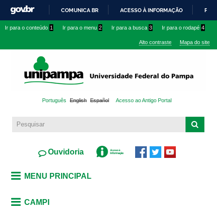
Pular
COMUNICA BR
ACESSO À INFORMAÇÃO
PART
para o
IR
Ir para o conteúdo
1
Ir para o menu
2
Ir para a busca
3
Ir para o rodapé
4
conteúdo
PARA
principal
Alto contraste
Mapa do site
O
CONTEÚDO
Português
English
Español
Acesso ao Antigo Portal
Ouvidoria
MENU PRINCIPAL
CAMPI