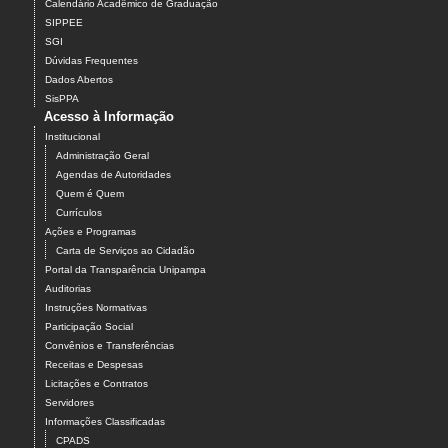
Calendário Acadêmico de Graduação
SIPPEE
SGI
Dúvidas Frequentes
Dados Abertos
SisPPA
Acesso à Informação
Institucional
Administração Geral
Agendas de Autoridades
Quem é Quem
Currículos
Ações e Programas
Carta de Serviços ao Cidadão
Portal da Transparência Unipampa
Auditorias
Instruções Normativas
Participação Social
Convênios e Transferências
Receitas e Despesas
Licitações e Contratos
Servidores
Informações Classificadas
CPADS