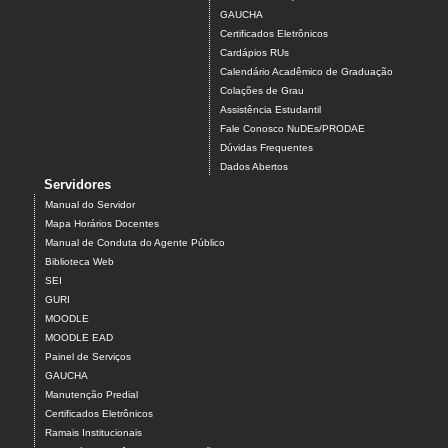
GAUCHA
Certificados Eletrônicos
Cardápios RUs
Calendário Acadêmico de Graduação
Colações de Grau
Assistência Estudantil
Fale Conosco NuDEs/PRODAE
Dúvidas Frequentes
Dados Abertos
Servidores
Manual do Servidor
Mapa Horários Docentes
Manual de Conduta do Agente Público
Biblioteca Web
SEI
GURI
MOODLE
MOODLE EAD
Painel de Serviços
GAUCHA
Manutenção Predial
Certificados Eletrônicos
Ramais Institucionais