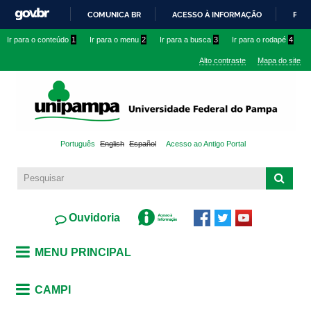
Pular
COMUNICA BR
ACESSO À INFORMAÇÃO
PART
para o
IR
Ir para o conteúdo
1
Ir para o menu
2
Ir para a busca
3
Ir para o rodapé
4
conteúdo
PARA
principal
Alto contraste
Mapa do site
O
CONTEÚDO
Português
English
Español
Acesso ao Antigo Portal
Ouvidoria
MENU PRINCIPAL
CAMPI