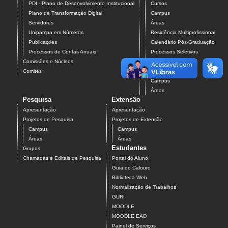
PDI - Plano de Desenvolvimento Institucional
Cursos
Plano de Transformação Digital
Campus
Servidores
Áreas
Unipampa em Números
Residência Multiprofissional
Publicações
Calendário Pós-Graduação
Processos de Contas Anuais
Processos Seletivos
Comissões e Núcleos
Pós-Graduação
Comitês
Projetos
Campus
Áreas
Pesquisa
Extensão
Apresentação
Apresentação
Projetos de Pesquisa
Projetos de Extensão
Campus
Campus
Áreas
Áreas
Estudantes
Grupos
Chamadas e Editais de Pesquisa
Portal do Aluno
Guia do Calouro
Biblioteca Web
Normalização de Trabalhos
GURI
MOODLE
MOODLE EAD
Painel de Serviços