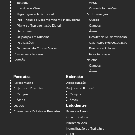
Estatuto
Áreas
Identidade Visual
Outras Informações
Organograma Institucional
Pós-Graduação
PDI - Plano de Desenvolvimento Institucional
Cursos
Plano de Transformação Digital
Campus
Servidores
Áreas
Unipampa em Números
Residência Multiprofissional
Publicações
Calendário Pós-Graduação
Processos de Contas Anuais
Processos Seletivos
Comissões e Núcleos
Pós-Graduação
Comitês
Projetos
Campus
Áreas
Pesquisa
Extensão
Apresentação
Apresentação
Projetos de Pesquisa
Projetos de Extensão
Campus
Campus
Áreas
Áreas
Estudantes
Grupos
Chamadas e Editais de Pesquisa
Portal do Aluno
Guia do Calouro
Biblioteca Web
Normalização de Trabalhos
GURI