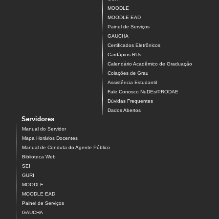
MOODLE
MOODLE EAD
Painel de Serviços
GAUCHA
Certificados Eletrônicos
Cardápios RUs
Calendário Acadêmico de Graduação
Colações de Grau
Assistência Estudantil
Fale Conosco NuDEs/PRODAE
Dúvidas Frequentes
Dados Abertos
Servidores
Manual do Servidor
Mapa Horários Docentes
Manual de Conduta do Agente Público
Biblioteca Web
SEI
GURI
MOODLE
MOODLE EAD
Painel de Serviços
GAUCHA