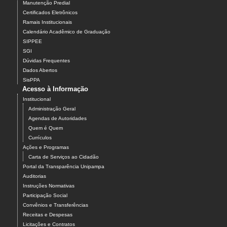
Manutenção Predial
Certificados Eletrônicos
Ramais Institucionais
Calendário Acadêmico de Graduação
SIPPEE
SGI
Dúvidas Frequentes
Dados Abertos
SisPPA
Acesso à Informação
Institucional
Administração Geral
Agendas de Autoridades
Quem é Quem
Currículos
Ações e Programas
Carta de Serviços ao Cidadão
Portal da Transparência Unipampa
Auditorias
Instruções Normativas
Participação Social
Convênios e Transferências
Receitas e Despesas
Licitações e Contratos