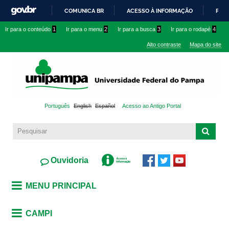
Pular
COMUNICA BR
ACESSO À INFORMAÇÃO
PART
para o
IR
Ir para o conteúdo
1
Ir para o menu
2
Ir para a busca
3
Ir para o rodapé
4
conteúdo
PARA
principal
Alto contraste
Mapa do site
O
CONTEÚDO
Português
English
Español
Acesso ao Antigo Portal
Ouvidoria
MENU PRINCIPAL
CAMPI