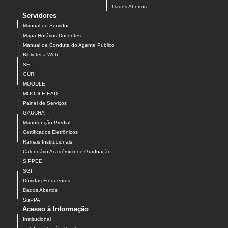
Dados Abertos
Servidores
Manual do Servidor
Mapa Horários Docentes
Manual de Conduta do Agente Público
Biblioteca Web
SEI
GURI
MOODLE
MOODLE EAD
Painel de Serviços
GAUCHA
Manutenção Predial
Certificados Eletrônicos
Ramais Institucionais
Calendário Acadêmico de Graduação
SIPPEE
SGI
Dúvidas Frequentes
Dados Abertos
SisPPA
Acesso à Informação
Institucional