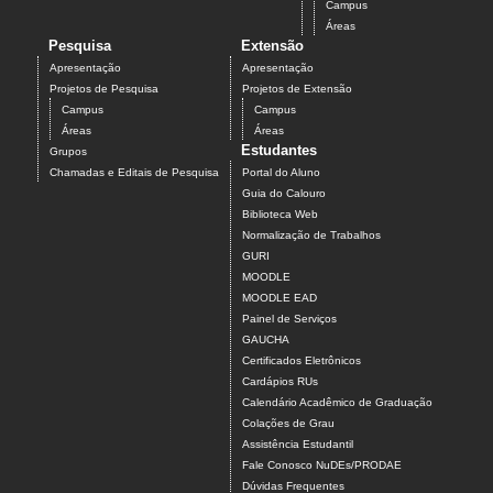
Campus
Áreas
Pesquisa
Extensão
Apresentação
Apresentação
Projetos de Pesquisa
Projetos de Extensão
Campus
Campus
Áreas
Áreas
Estudantes
Grupos
Chamadas e Editais de Pesquisa
Portal do Aluno
Guia do Calouro
Biblioteca Web
Normalização de Trabalhos
GURI
MOODLE
MOODLE EAD
Painel de Serviços
GAUCHA
Certificados Eletrônicos
Cardápios RUs
Calendário Acadêmico de Graduação
Colações de Grau
Assistência Estudantil
Fale Conosco NuDEs/PRODAE
Dúvidas Frequentes