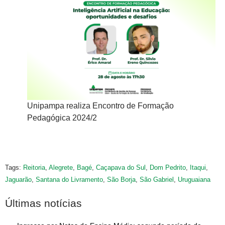
Unipampa realiza Encontro de Formação
Un
Pedagógica 2024/2
Pe
Tags:
Reitoria
,
Alegrete
,
Bagé
,
Caçapava do Sul
,
Dom Pedrito
,
Itaqui
,
Jaguarão
,
Santana do Livramento
,
São Borja
,
São Gabriel
,
Uruguaiana
Últimas notícias