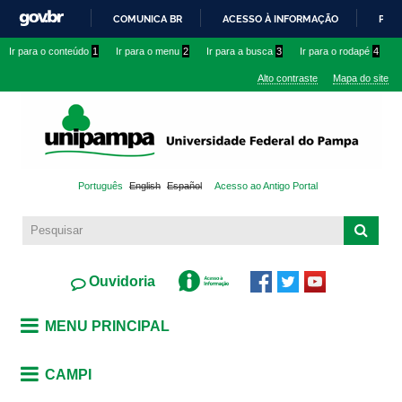
Pular
COMUNICA BR
ACESSO À INFORMAÇÃO
PART
para o
IR
Ir para o conteúdo
1
Ir para o menu
2
Ir para a busca
3
Ir para o rodapé
4
conteúdo
PARA
principal
Alto contraste
Mapa do site
O
CONTEÚDO
Português
English
Español
Acesso ao Antigo Portal
Ouvidoria
MENU PRINCIPAL
CAMPI