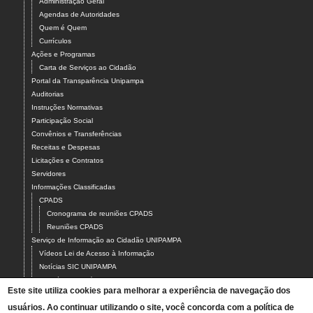
Administração Geral
Agendas de Autoridades
Quem é Quem
Currículos
Ações e Programas
Carta de Serviços ao Cidadão
Portal da Transparência Unipampa
Auditorias
Instruções Normativas
Participação Social
Convênios e Transferências
Receitas e Despesas
Licitações e Contratos
Servidores
Informações Classificadas
CPADS
Cronograma de reuniões CPADS
Reuniões CPADS
Serviço de Informação ao Cidadão UNIPAMPA
Vídeos Lei de Acesso à Informação
Notícias SIC UNIPAMPA
Relatórios Estatísticos SIC UNIPAMPA
Este site utiliza cookies para melhorar a experiência de navegação dos
Fluxograma SIC UNIPAMPA
usuários. Ao continuar utilizando o site, você concorda com a política de
Perguntas Frequentes