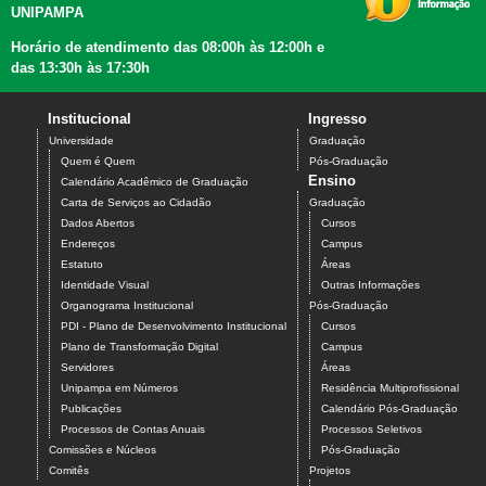
UNIPAMPA
Horário de atendimento das 08:00h às 12:00h e
das 13:30h às 17:30h
Institucional
Ingresso
Universidade
Graduação
Quem é Quem
Pós-Graduação
Ensino
Calendário Acadêmico de Graduação
Carta de Serviços ao Cidadão
Graduação
Dados Abertos
Cursos
Endereços
Campus
Estatuto
Áreas
Identidade Visual
Outras Informações
Organograma Institucional
Pós-Graduação
PDI - Plano de Desenvolvimento Institucional
Cursos
Plano de Transformação Digital
Campus
Servidores
Áreas
Unipampa em Números
Residência Multiprofissional
Publicações
Calendário Pós-Graduação
Processos de Contas Anuais
Processos Seletivos
Comissões e Núcleos
Pós-Graduação
Comitês
Projetos