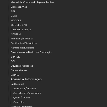
Manual de Conduta do Agente Público
Biblioteca Web
SEI
GURI
MOODLE
MOODLE EAD
Painel de Serviços
GAUCHA
Manutenção Predial
Certificados Eletrônicos
Ramais Institucionais
Calendário Acadêmico de Graduação
SIPPEE
SGI
Dúvidas Frequentes
Dados Abertos
SisPPA
Acesso à Informação
Institucional
Administração Geral
Agendas de Autoridades
Quem é Quem
Currículos
Ações e Programas