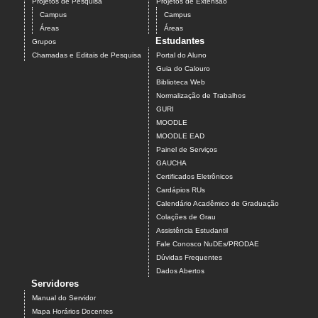
Projetos de Pesquisa
Projetos de Extensão
Campus
Campus
Áreas
Áreas
Estudantes
Grupos
Chamadas e Editais de Pesquisa
Portal do Aluno
Guia do Calouro
Biblioteca Web
Normalização de Trabalhos
GURI
MOODLE
MOODLE EAD
Painel de Serviços
GAUCHA
Certificados Eletrônicos
Cardápios RUs
Calendário Acadêmico de Graduação
Colações de Grau
Assistência Estudantil
Fale Conosco NuDEs/PRODAE
Dúvidas Frequentes
Dados Abertos
Servidores
Manual do Servidor
Mapa Horários Docentes