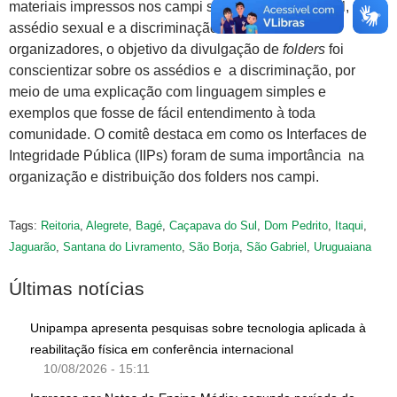
materiais impressos nos campi sobre o assédio moral, o
assédio sexual e a discriminação. Conforme os
organizadores, o objetivo da divulgação de
folders
foi
conscientizar sobre os assédios e a discriminação, por
meio de uma explicação com linguagem simples e
exemplos que fosse de fácil entendimento à toda
comunidade. O comitê destaca em como os Interfaces de
Integridade Pública (IIPs) foram de suma importância na
organização e distribuição dos folders nos campi.
Tags:
Reitoria
,
Alegrete
,
Bagé
,
Caçapava do Sul
,
Dom Pedrito
,
Itaqui
,
Jaguarão
,
Santana do Livramento
,
São Borja
,
São Gabriel
,
Uruguaiana
Últimas notícias
Unipampa apresenta pesquisas sobre tecnologia aplicada à
reabilitação física em conferência internacional
10/08/2026 - 15:11