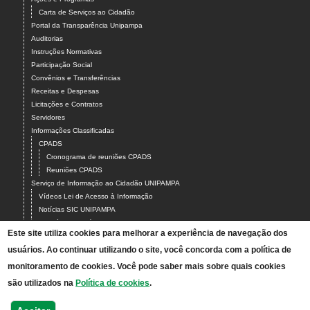
Carta de Serviços ao Cidadão
Portal da Transparência Unipampa
Auditorias
Instruções Normativas
Participação Social
Convênios e Transferências
Receitas e Despesas
Licitações e Contratos
Servidores
Informações Classificadas
CPADS
Cronograma de reuniões CPADS
Reuniões CPADS
Serviço de Informação ao Cidadão UNIPAMPA
Vídeos Lei de Acesso à Informação
Notícias SIC UNIPAMPA
Relatórios Estatísticos SIC UNIPAMPA
Este site utiliza cookies para melhorar a experiência de navegação dos
Fluxograma SIC UNIPAMPA
usuários. Ao continuar utilizando o site, você concorda com a política de
Perguntas Frequentes
Dados Abertos
monitoramento de cookies. Você pode saber mais sobre quais cookies
Sobre a Lei de Acesso à Informação
são utilizados na
Política de cookies
.
LGPD - Lei Geral de Proteção de Dados Pessoais
Transparência e Prestação de Contas