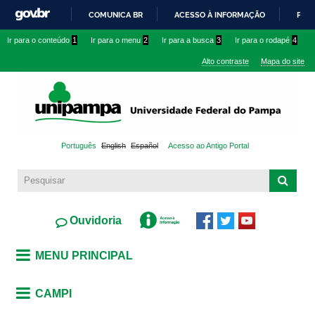
Pular
COMUNICA BR
ACESSO À INFORMAÇÃO
PART
para o
IR
Ir para o conteúdo
1
Ir para o menu
2
Ir para a busca
3
Ir para o rodapé
4
conteúdo
PARA
principal
Alto contraste
Mapa do site
O
CONTEÚDO
Português
English
Español
Acesso ao Antigo Portal
Ouvidoria
MENU PRINCIPAL
CAMPI