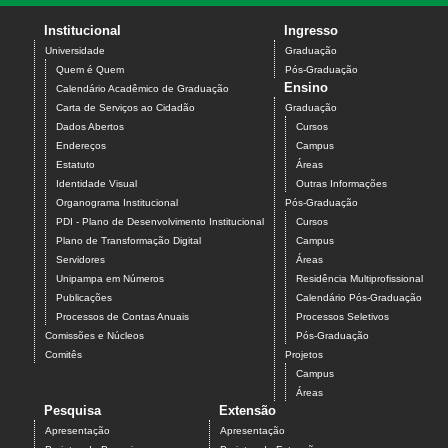
Institucional
Ingresso
Universidade
Graduação
Quem é Quem
Pós-Graduação
Ensino
Calendário Acadêmico de Graduação
Carta de Serviços ao Cidadão
Graduação
Dados Abertos
Cursos
Endereços
Campus
Estatuto
Áreas
Identidade Visual
Outras Informações
Organograma Institucional
Pós-Graduação
PDI - Plano de Desenvolvimento Institucional
Cursos
Plano de Transformação Digital
Campus
Servidores
Áreas
Unipampa em Números
Residência Multiprofissional
Publicações
Calendário Pós-Graduação
Processos de Contas Anuais
Processos Seletivos
Comissões e Núcleos
Pós-Graduação
Comitês
Projetos
Campus
Áreas
Pesquisa
Extensão
Apresentação
Apresentação