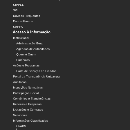
SIPPEE
SGI
Dúvidas Frequentes
Dados Abertos
SisPPA
Acesso à Informação
Institucional
Administração Geral
Agendas de Autoridades
Quem é Quem
Currículos
Ações e Programas
Carta de Serviços ao Cidadão
Portal da Transparência Unipampa
Auditorias
Instruções Normativas
Participação Social
Convênios e Transferências
Receitas e Despesas
Licitações e Contratos
Servidores
Informações Classificadas
CPADS