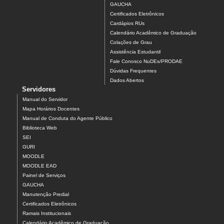
GAUCHA
Certificados Eletrônicos
Cardápios RUs
Calendário Acadêmico de Graduação
Colações de Grau
Assistência Estudantil
Fale Conosco NuDEs/PRODAE
Dúvidas Frequentes
Dados Abertos
Servidores
Manual do Servidor
Mapa Horários Docentes
Manual de Conduta do Agente Público
Biblioteca Web
SEI
GURI
MOODLE
MOODLE EAD
Painel de Serviços
GAUCHA
Manutenção Predial
Certificados Eletrônicos
Ramais Institucionais
Calendário Acadêmico de Graduação