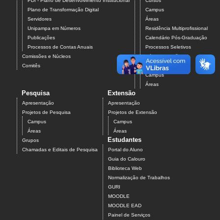
PDI - Plano de Desenvolvimento Institucional
Cursos
Plano de Transformação Digital
Campus
Servidores
Áreas
Unipampa em Números
Residência Multiprofissional
Publicações
Calendário Pós-Graduação
Processos de Contas Anuais
Processos Seletivos
Comissões e Núcleos
Pós-Graduação
Comitês
Projetos
Campus
Áreas
Pesquisa
Extensão
Apresentação
Apresentação
Projetos de Pesquisa
Projetos de Extensão
Campus
Campus
Áreas
Áreas
Estudantes
Grupos
Chamadas e Editais de Pesquisa
Portal do Aluno
Guia do Calouro
Biblioteca Web
Normalização de Trabalhos
GURI
MOODLE
MOODLE EAD
Painel de Serviços