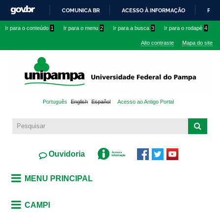
Pular
COMUNICA BR
ACESSO À INFORMAÇÃO
PART
para o
IR
Ir para o conteúdo
1
Ir para o menu
2
Ir para a busca
3
Ir para o rodapé
4
conteúdo
PARA
principal
Alto contraste
Mapa do site
O
CONTEÚDO
Português
English
Español
Acesso ao Antigo Portal
Ouvidoria
MENU PRINCIPAL
CAMPI