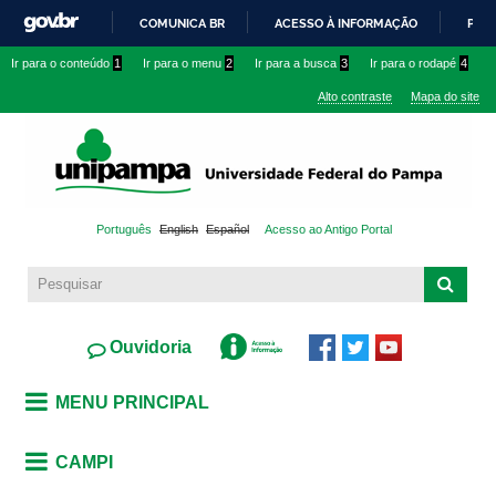
Pular
COMUNICA BR
ACESSO À INFORMAÇÃO
PART
para o
IR
Ir para o conteúdo
1
Ir para o menu
2
Ir para a busca
3
Ir para o rodapé
4
conteúdo
PARA
principal
Alto contraste
Mapa do site
O
CONTEÚDO
Português
English
Español
Acesso ao Antigo Portal
Ouvidoria
MENU PRINCIPAL
CAMPI