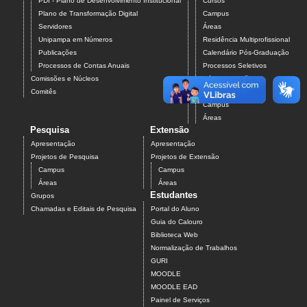
PDI - Plano de Desenvolvimento Institucional
Cursos
Plano de Transformação Digital
Campus
Servidores
Áreas
Unipampa em Números
Residência Multiprofissional
Publicações
Calendário Pós-Graduação
Processos de Contas Anuais
Processos Seletivos
Comissões e Núcleos
Pós-Graduação
Comitês
Projetos
Campus
Áreas
Pesquisa
Extensão
Apresentação
Apresentação
Projetos de Pesquisa
Projetos de Extensão
Campus
Campus
Áreas
Áreas
Estudantes
Grupos
Chamadas e Editais de Pesquisa
Portal do Aluno
Guia do Calouro
Biblioteca Web
Normalização de Trabalhos
GURI
MOODLE
MOODLE EAD
Painel de Serviços