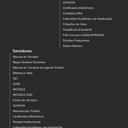
GAUCHA
Certificados Eletrônicos
Cardápios RUs
Calendário Acadêmico de Graduação
Colações de Grau
Assistência Estudantil
Fale Conosco NuDEs/PRODAE
Dúvidas Frequentes
Dados Abertos
Servidores
Manual do Servidor
Mapa Horários Docentes
Manual de Conduta do Agente Público
Biblioteca Web
SEI
GURI
MOODLE
MOODLE EAD
Painel de Serviços
GAUCHA
Manutenção Predial
Certificados Eletrônicos
Ramais Institucionais
Calendário Acadêmico de Graduação