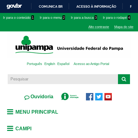
Pular
COMUNICA BR
ACESSO À INFORMAÇÃO
PART
para o
IR
Ir para o conteúdo
1
Ir para o menu
2
Ir para a busca
3
Ir para o rodapé
4
conteúdo
PARA
principal
Alto contraste
Mapa do site
O
CONTEÚDO
Português
English
Español
Acesso ao Antigo Portal
Ouvidoria
MENU PRINCIPAL
CAMPI