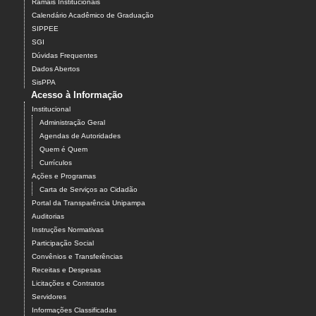
Ramais Institucionais
Calendário Acadêmico de Graduação
SIPPEE
SGI
Dúvidas Frequentes
Dados Abertos
SisPPA
Acesso à Informação
Institucional
Administração Geral
Agendas de Autoridades
Quem é Quem
Currículos
Ações e Programas
Carta de Serviços ao Cidadão
Portal da Transparência Unipampa
Auditorias
Instruções Normativas
Participação Social
Convênios e Transferências
Receitas e Despesas
Licitações e Contratos
Servidores
Informações Classificadas