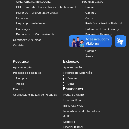
Organograma Institucional
Pós-Graduação
PDI - Plano de Desenvolvimento Institucional
Cursos
Plano de Transformação Digital
Campus
Servidores
Áreas
Unipampa em Números
Residência Multiprofissional
Publicações
Calendário Pós-Graduação
Processos de Contas Anuais
Processos Seletivos
Comissões e Núcleos
Pós-Graduação
Comitês
Projetos
Campus
Áreas
Pesquisa
Extensão
Apresentação
Apresentação
Projetos de Pesquisa
Projetos de Extensão
Campus
Campus
Áreas
Áreas
Estudantes
Grupos
Chamadas e Editais de Pesquisa
Portal do Aluno
Guia do Calouro
Biblioteca Web
Normalização de Trabalhos
GURI
MOODLE
MOODLE EAD