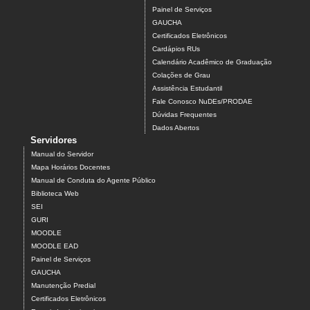
Painel de Serviços
GAUCHA
Certificados Eletrônicos
Cardápios RUs
Calendário Acadêmico de Graduação
Colações de Grau
Assistência Estudantil
Fale Conosco NuDEs/PRODAE
Dúvidas Frequentes
Dados Abertos
Servidores
Manual do Servidor
Mapa Horários Docentes
Manual de Conduta do Agente Público
Biblioteca Web
SEI
GURI
MOODLE
MOODLE EAD
Painel de Serviços
GAUCHA
Manutenção Predial
Certificados Eletrônicos