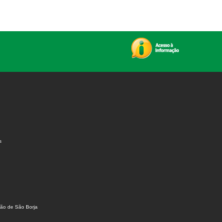
s
ião de São Borja