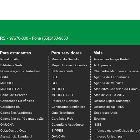
, RS - 97670-000 - Fone (55)3430-9850
Para estudantes
Para servidores
Mais
Portal do Aluno
Manual do Servidor
Acesso ao Antigo Portal
Biblioteca Web
Mapa Horários Docentes
A Unipampa
Normalização de Trabalhos
Biblioteca Web
Chamados Manutenção Predial
GURI
SEI
Agenda de Laboratórios
MOODLE
GURI
Agenda de Veículos
MOODLE EAD
MOODLE
Atas 2025 Conselho do Campu
Painel de Serviços
MOODLE EAD
Atas de 2012 a 2017
Certificados Eletrônicos
Painel de Serviços
Diploma Digital Unipampa
Cardápios RU
Certificados Eletrônicos
Diploma digital - MEC
Calendário Acadêmico
Guia Telefônico
Endereços Úteis
Calendário da Pós-graduação
Cardápios RUs
Eventos
GAUCHA
Calendário Acadêmico
IBGE
Colações de Grau
SIPPEE
Informes metereológicos da reg
Assistência Estudantil
GAUCHA
Ingresso Unipampa