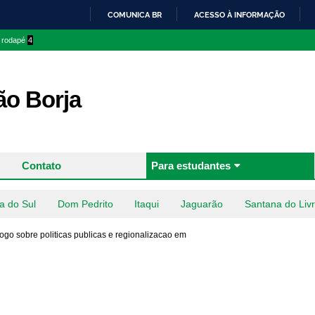
Pular
COMUNICA BR
ACESSO À INFORMAÇÃO
para o
IR
o rodapé
4
conteúdo
PARA
principal
O
CONTEÚDO
o Borja
Contato
Para estudantes
a do Sul
Dom Pedrito
Itaqui
Jaguarão
Santana do Liv
go sobre politicas publicas e regionalizacao em