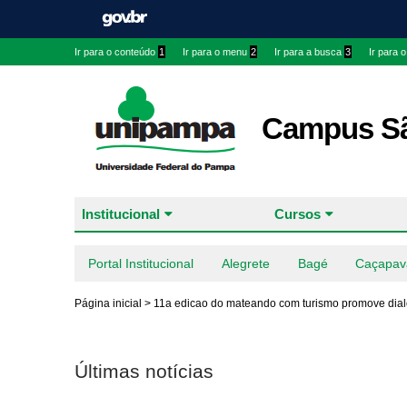
Ir para o conteúdo
1
Ir para o menu
2
Ir para a busca
3
Ir para 
Campus Sã
Institucional
Cursos
Portal Institucional
Alegrete
Bagé
Caçapav
Página inicial
>
11a edicao do mateando com turismo promove dialo
Últimas notícias