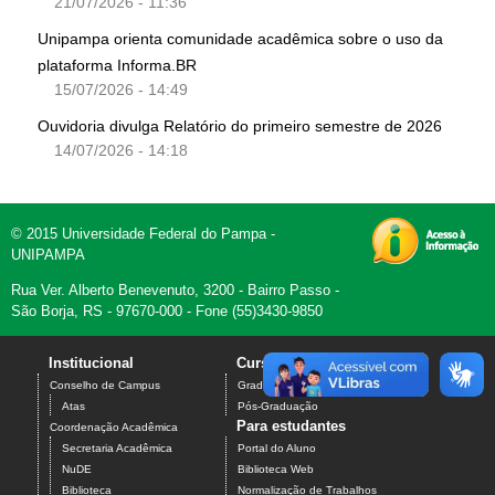
21/07/2026 - 11:36
Unipampa orienta comunidade acadêmica sobre o uso da
plataforma Informa.BR
15/07/2026 - 14:49
Ouvidoria divulga Relatório do primeiro semestre de 2026
14/07/2026 - 14:18
© 2015 Universidade Federal do Pampa -
UNIPAMPA
Rua Ver. Alberto Benevenuto, 3200 - Bairro Passo -
São Borja, RS - 97670-000 - Fone (55)3430-9850
Institucional
Cursos
Contato
Conselho de Campus
Graduação
Atas
Pós-Graduação
Para estudantes
Coordenação Acadêmica
Secretaria Acadêmica
Portal do Aluno
NuDE
Biblioteca Web
Biblioteca
Normalização de Trabalhos