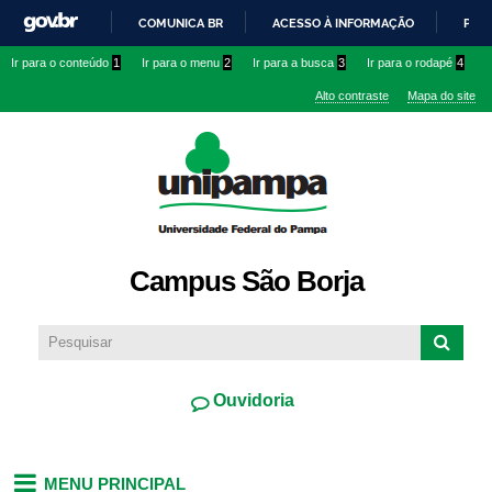
Pular
COMUNICA BR
ACESSO À INFORMAÇÃO
PART
para o
IR
Ir para o conteúdo
1
Ir para o menu
2
Ir para a busca
3
Ir para o rodapé
4
conteúdo
PARA
principal
Alto contraste
Mapa do site
O
CONTEÚDO
Campus São Borja
Ouvidoria
MENU PRINCIPAL