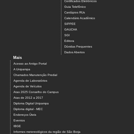
Certificados Eletrônicos
Guia Telefônico
Cardápios RUs
Calendário Acadêmico
SIPPEE
GAUCHA
SGI
Editora
Dúvidas Frequentes
Dados Abertos
Mais
Acesso ao Antigo Portal
A Unipampa
Chamados Manutenção Predial
Agenda de Laboratórios
Agenda de Veículos
Atas 2025 Conselho do Campus
Atas de 2012 a 2017
Diploma Digital Unipampa
Diploma digital - MEC
Endereços Úteis
Eventos
IBGE
Informes metereológicos da região de São Borja