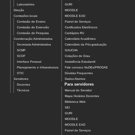
Laboratórios
GURI
Direção
MOODLE
Comissões locais
MOODLE EAD
Comissão de Ensino
Painel de Serviços
Comissão de Extensão
Certificados Eletrônicos
Comissão de Pesquisa
Cardápios RU
Coordenação Administrativa
Calendário Acadêmico
Secretaria Administrativa
Calendário da Pós-graduação
SCMP
GAUCHA
SCOF
Colações de Grau
Interface Pessoal
Assistência Estudantil
Planejamento e Infraestrutura
Fale conosco NuDEs/PRODAE
STIC
Dúvidas Frequentes
Servidores
Dados Abertos
Para servidores
Docentes
Técnicos
Manual do Servidor
Mapa Horários Docentes
Biblioteca Web
SEI
GURI
MOODLE
MOODLE EAD
Painel de Serviços