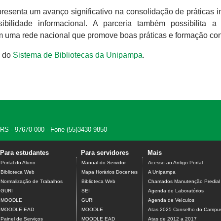
presenta um avanço significativo na consolidação de práticas i
ibilidade informacional. A parceria também possibilita a
em uma rede nacional que promove boas práticas e formação co
l do
Sistema de Bibliotecas da Unipampa
.
, RS - 97670-000 - Fone (55)3430-9850
Para estudantes
Para servidores
Mais
Portal do Aluno
Manual do Servidor
Acesso ao Antigo Portal
Biblioteca Web
Mapa Horários Docentes
A Unipampa
Normalização de Trabalhos
Biblioteca Web
Chamados Manutenção Predial
GURI
SEI
Agenda de Laboratórios
MOODLE
GURI
Agenda de Veículos
MOODLE EAD
MOODLE
Atas 2025 Conselho do Campu
Painel de Serviços
MOODLE EAD
Atas de 2012 a 2017