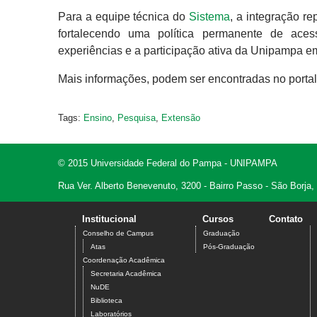
Para a equipe técnica do
Sistema
, a integração re
fortalecendo uma política permanente de acess
experiências e a participação ativa da Unipampa 
Mais informações, podem ser encontradas no porta
Tags:
Ensino
,
Pesquisa
,
Extensão
© 2015 Universidade Federal do Pampa - UNIPAMPA
Rua Ver. Alberto Benevenuto, 3200 - Bairro Passo - São Borja
Institucional
Cursos
Contato
Conselho de Campus
Graduação
Atas
Pós-Graduação
Coordenação Acadêmica
Secretaria Acadêmica
NuDE
Biblioteca
Laboratórios