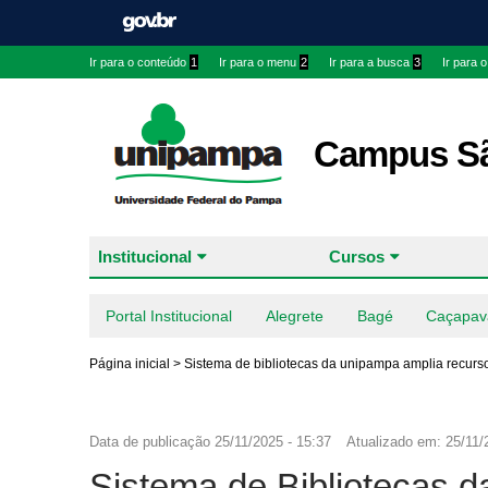
Ir para o conteúdo
1
Ir para o menu
2
Ir para a busca
3
Ir para 
Campus Sã
Institucional
Cursos
Portal Institucional
Alegrete
Bagé
Caçapav
Página inicial
>
Sistema de bibliotecas da unipampa amplia recurso
Data de publicação
25/11/2025 - 15:37
Atualizado em:
25/11/
Sistema de Bibliotecas 