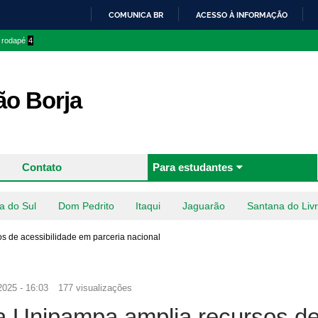
Pular
COMUNICA BR
ACESSO À INFORMAÇÃO
para o
IR
o rodapé
4
conteúdo
PARA
principal
O
CONTEÚDO
o Borja
Contato
Para estudantes
a do Sul
Dom Pedrito
Itaqui
Jaguarão
Santana do Liv
s de acessibilidade em parceria nacional
2025 - 16:03
177 visualizações
da Unipampa amplia recursos d