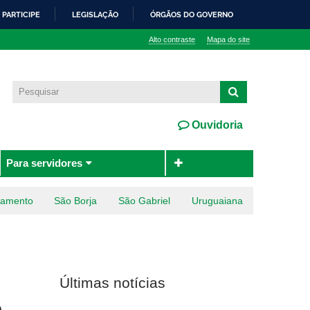
PARTICIPE
LEGISLAÇÃO
ÓRGÃOS DO GOVERNO
Alto contraste
Mapa do site
Ouvidoria
Para servidores
ramento
São Borja
São Gabriel
Uruguaiana
Últimas notícias
e