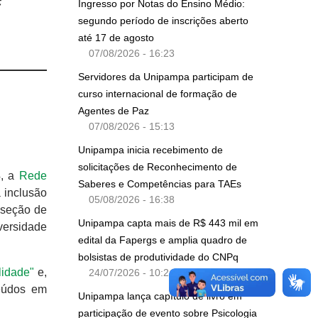
Ingresso por Notas do Ensino Médio:
segundo período de inscrições aberto
até 17 de agosto
07/08/2026 - 16:23
Servidores da Unipampa participam de
curso internacional de formação de
Agentes de Paz
07/08/2026 - 15:13
Unipampa inicia recebimento de
solicitações de Reconhecimento de
4, a
Rede
Saberes e Competências para TAEs
 inclusão
05/08/2026 - 16:38
a seção de
Unipampa capta mais de R$ 443 mil em
versidade
edital da Fapergs e amplia quadro de
bolsistas de produtividade do CNPq
lidade"
e,
24/07/2026 - 10:24
teúdos em
Unipampa lança capítulo de livro em
participação de evento sobre Psicologia