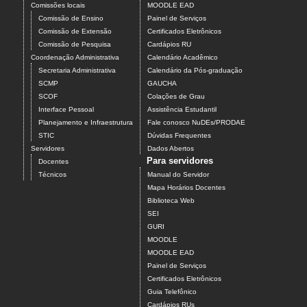
Comissões locais
MOODLE EAD
Comissão de Ensino
Painel de Serviços
Comissão de Extensão
Certificados Eletrônicos
Comissão de Pesquisa
Cardápios RU
Coordenação Administrativa
Calendário Acadêmico
Secretaria Administrativa
Calendário da Pós-graduação
SCMP
GAUCHA
SCOF
Colações de Grau
Interface Pessoal
Assistência Estudantil
Planejamento e Infraestrutura
Fale conosco NuDEs/PRODAE
STIC
Dúvidas Frequentes
Servidores
Dados Abertos
Para servidores
Docentes
Técnicos
Manual do Servidor
Mapa Horários Docentes
Biblioteca Web
SEI
GURI
MOODLE
MOODLE EAD
Painel de Serviços
Certificados Eletrônicos
Guia Telefônico
Cardápios RUs