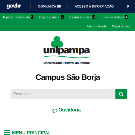
Pular
COMUNICA BR
ACESSO À INFORMAÇÃO
PART
para o
IR
Ir para o conteúdo
1
Ir para o menu
2
Ir para a busca
3
Ir para o rodapé
4
conteúdo
PARA
principal
Alto contraste
Mapa do site
O
CONTEÚDO
Campus São Borja
Ouvidoria
MENU PRINCIPAL