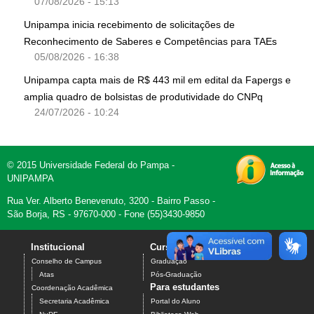
07/08/2026 - 15:13
Unipampa inicia recebimento de solicitações de
Reconhecimento de Saberes e Competências para TAEs
05/08/2026 - 16:38
Unipampa capta mais de R$ 443 mil em edital da Fapergs e
amplia quadro de bolsistas de produtividade do CNPq
24/07/2026 - 10:24
© 2015 Universidade Federal do Pampa -
UNIPAMPA
Rua Ver. Alberto Benevenuto, 3200 - Bairro Passo -
São Borja, RS - 97670-000 - Fone (55)3430-9850
Institucional
Cursos
Contato
Conselho de Campus
Graduação
Atas
Pós-Graduação
Para estudantes
Coordenação Acadêmica
Secretaria Acadêmica
Portal do Aluno