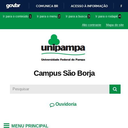
Pular
COMUNICA BR
ACESSO À INFORMAÇÃO
PART
para o
IR
Ir para o conteúdo
1
Ir para o menu
2
Ir para a busca
3
Ir para o rodapé
4
conteúdo
PARA
principal
Alto contraste
Mapa do site
O
CONTEÚDO
Campus São Borja
Ouvidoria
MENU PRINCIPAL