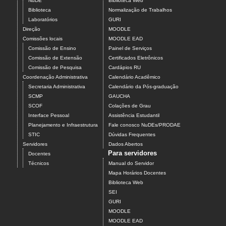
NuDE
Biblioteca Web
Biblioteca
Normalização de Trabalhos
Laboratórios
GURI
Direção
MOODLE
Comissões locais
MOODLE EAD
Comissão de Ensino
Painel de Serviços
Comissão de Extensão
Certificados Eletrônicos
Comissão de Pesquisa
Cardápios RU
Coordenação Administrativa
Calendário Acadêmico
Secretaria Administrativa
Calendário da Pós-graduação
SCMP
GAUCHA
SCOF
Colações de Grau
Interface Pessoal
Assistência Estudantil
Planejamento e Infraestrutura
Fale conosco NuDEs/PRODAE
STIC
Dúvidas Frequentes
Servidores
Dados Abertos
Para servidores
Docentes
Técnicos
Manual do Servidor
Mapa Horários Docentes
Biblioteca Web
SEI
GURI
MOODLE
MOODLE EAD