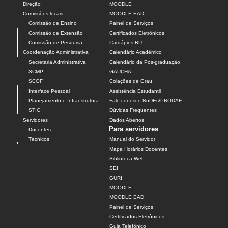
Direção
MOODLE
Comissões locais
MOODLE EAD
Comissão de Ensino
Painel de Serviços
Comissão de Extensão
Certificados Eletrônicos
Comissão de Pesquisa
Cardápios RU
Coordenação Administrativa
Calendário Acadêmico
Secretaria Administrativa
Calendário da Pós-graduação
SCMP
GAUCHA
SCOF
Colações de Grau
Interface Pessoal
Assistência Estudantil
Planejamento e Infraestrutura
Fale conosco NuDEs/PRODAE
STIC
Dúvidas Frequentes
Servidores
Dados Abertos
Para servidores
Docentes
Técnicos
Manual do Servidor
Mapa Horários Docentes
Biblioteca Web
SEI
GURI
MOODLE
MOODLE EAD
Painel de Serviços
Certificados Eletrônicos
Guia Telefônico