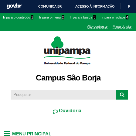
Pular
COMUNICA BR
ACESSO À INFORMAÇÃO
PART
para o
IR
Ir para o conteúdo
1
Ir para o menu
2
Ir para a busca
3
Ir para o rodapé
4
conteúdo
PARA
principal
Alto contraste
Mapa do site
O
CONTEÚDO
Campus São Borja
Ouvidoria
MENU PRINCIPAL