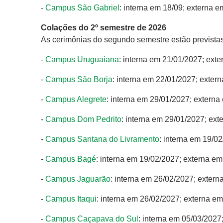
-
Campus São Gabriel
: interna em 18/09; externa e
Colações do 2º semestre de 2026
As cerimônias do segundo semestre estão previstas
-
Campus Uruguaiana
: interna em 21/01/2027; ext
-
Campus São Borja
: interna em 22/01/2027; exter
-
Campus Alegrete
: interna em 29/01/2027; extern
-
Campus Dom Pedrito
: interna em 29/01/2027; ex
-
Campus Santana do Livramento
: interna em 19/0
-
Campus Bagé
: interna em 19/02/2027; externa e
-
Campus Jaguarão
: interna em 26/02/2027; exter
-
Campus Itaqui
: interna em 26/02/2027; externa e
-
Campus Caçapava do Sul
: interna em 05/03/2027