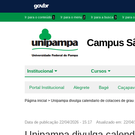
Ir para o conteúdo
1
Ir para o menu
2
Ir para a busca
3
Ir para 
Campus Sã
Institucional
Cursos
Portal Institucional
Alegrete
Bagé
Caçapav
Página inicial
>
Unipampa divulga calendario de colacoes de grau
Data de publicação
22/04/2026 - 15:17
Atualizado em:
22/04/
Unipampa divulga calend