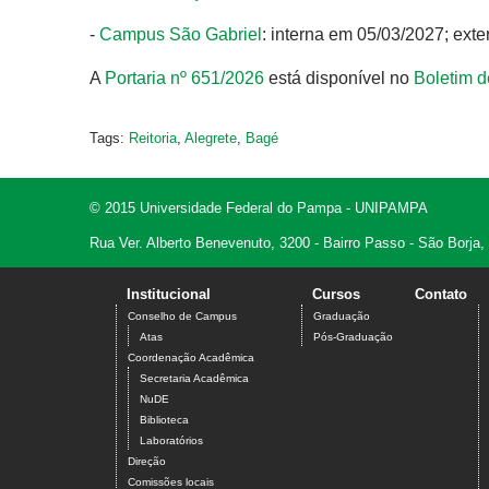
-
Campus São Gabriel
: interna em 05/03/2027; ext
A
Portaria nº 651/2026
está disponível no
Boletim d
Tags:
Reitoria
,
Alegrete
,
Bagé
© 2015 Universidade Federal do Pampa - UNIPAMPA
Rua Ver. Alberto Benevenuto, 3200 - Bairro Passo - São Borja
Institucional
Cursos
Contato
Conselho de Campus
Graduação
Atas
Pós-Graduação
Coordenação Acadêmica
Secretaria Acadêmica
NuDE
Biblioteca
Laboratórios
Direção
Comissões locais