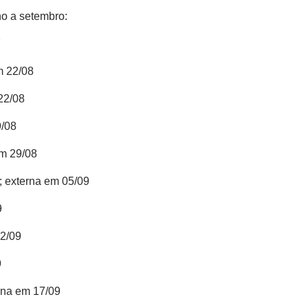
ho a setembro:
7
m 22/08
 22/08
9/08
em 29/08
9; externa em 05/09
9
12/09
9
erna em 17/09