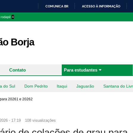
Pular
COMUNICA BR
ACESSO À INFORMAÇÃO
para o
IR
o rodapé
4
conteúdo
PARA
principal
O
CONTEÚDO
o Borja
Contato
Para estudantes
a do Sul
Dom Pedrito
Itaqui
Jaguarão
Santana do Liv
 para 20261 e 20262
2026 - 17:19
108 visualizações
ário de colações de grau para