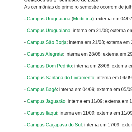
As cerimônias do primeiro semestre ocorrem de jul
-
Campus Uruguaiana
(
Medicina
): externa em 04/0
-
Campus Uruguaiana
: interna em 21/08; externa e
-
Campus São Borja
: interna em 21/08; externa em
-
Campus Alegrete
: interna em 28/08; externa em 2
-
Campus Dom Pedrito
: interna em 28/08; externa 
-
Campus Santana do Livramento
: interna em 04/0
-
Campus Bagé
: interna em 04/09; externa em 05/0
-
Campus Jaguarão
: interna em 11/09; externa em 
-
Campus Itaqui
: interna em 11/09; externa em 11/0
-
Campus Caçapava do Sul
: interna em 17/09; ext