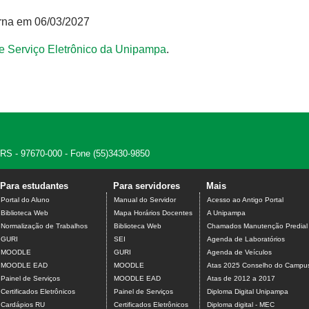
erna em 06/03/2027
e Serviço Eletrônico da Unipampa
.
, RS - 97670-000 - Fone (55)3430-9850
Para estudantes
Para servidores
Mais
Portal do Aluno
Manual do Servidor
Acesso ao Antigo Portal
Biblioteca Web
Mapa Horários Docentes
A Unipampa
Normalização de Trabalhos
Biblioteca Web
Chamados Manutenção Predial
GURI
SEI
Agenda de Laboratórios
MOODLE
GURI
Agenda de Veículos
MOODLE EAD
MOODLE
Atas 2025 Conselho do Campu
Painel de Serviços
MOODLE EAD
Atas de 2012 a 2017
Certificados Eletrônicos
Painel de Serviços
Diploma Digital Unipampa
Cardápios RU
Certificados Eletrônicos
Diploma digital - MEC