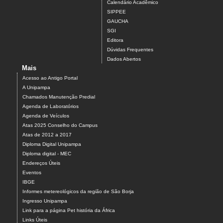
Calendário Acadêmico
SIPPEE
GAUCHA
SGI
Editora
Dúvidas Frequentes
Dados Abertos
Mais
Acesso ao Antigo Portal
A Unipampa
Chamados Manutenção Predial
Agenda de Laboratórios
Agenda de Veículos
Atas 2025 Conselho do Campus
Atas de 2012 a 2017
Diploma Digital Unipampa
Diploma digital - MEC
Endereços Úteis
Eventos
IBGE
Informes metereológicos da região de São Borja
Ingresso Unipampa
Link para a página Pet história da África
Links Úteis