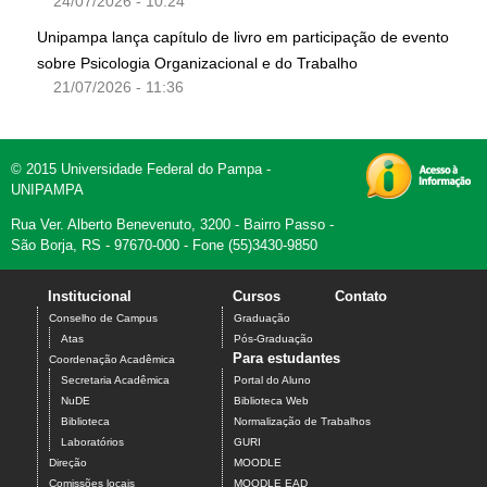
24/07/2026 - 10:24
Unipampa lança capítulo de livro em participação de evento
sobre Psicologia Organizacional e do Trabalho
21/07/2026 - 11:36
© 2015 Universidade Federal do Pampa -
UNIPAMPA
Rua Ver. Alberto Benevenuto, 3200 - Bairro Passo -
São Borja, RS - 97670-000 - Fone (55)3430-9850
Institucional
Cursos
Contato
Conselho de Campus
Graduação
Atas
Pós-Graduação
Para estudantes
Coordenação Acadêmica
Secretaria Acadêmica
Portal do Aluno
NuDE
Biblioteca Web
Biblioteca
Normalização de Trabalhos
Laboratórios
GURI
Direção
MOODLE
Comissões locais
MOODLE EAD