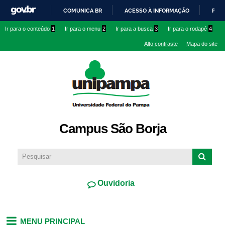
Pular
COMUNICA BR
ACESSO À INFORMAÇÃO
PART
para o
IR
Ir para o conteúdo
1
Ir para o menu
2
Ir para a busca
3
Ir para o rodapé
4
conteúdo
PARA
principal
Alto contraste
Mapa do site
O
CONTEÚDO
Campus São Borja
Ouvidoria
MENU PRINCIPAL