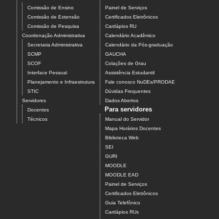
Comissão de Ensino
Painel de Serviços
Comissão de Extensão
Certificados Eletrônicos
Comissão de Pesquisa
Cardápios RU
Coordenação Administrativa
Calendário Acadêmico
Secretaria Administrativa
Calendário da Pós-graduação
SCMP
GAUCHA
SCOF
Colações de Grau
Interface Pessoal
Assistência Estudantil
Planejamento e Infraestrutura
Fale conosco NuDEs/PRODAE
STIC
Dúvidas Frequentes
Servidores
Dados Abertos
Para servidores
Docentes
Técnicos
Manual do Servidor
Mapa Horários Docentes
Biblioteca Web
SEI
GURI
MOODLE
MOODLE EAD
Painel de Serviços
Certificados Eletrônicos
Guia Telefônico
Cardápios RUs