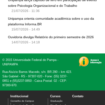
Unipampa lança capítulo de livro em participação de evento
sobre Psicologia Organizacional e do Trabalho
21/07/2026 - 11:36
Unipampa orienta comunidade acadêmica sobre o uso da
plataforma Informa.BR
15/07/2026 - 14:49
Ouvidoria divulga Relatório do primeiro semestre de 2026
14/07/2026 - 14:18
© 2015 Universidade Federal do Pampa -
UNIPAMPA
Rua Aluízio Barros Macedo, s/n. BR 290 – km 423.
São Gabriel - RS - 97307-020 - Fone: (55) 3237-
0851 e (55)3237-0850 - Caixa Postal: 02 - CEP:
97300-970.
Institucional
Cursos
Contato
Conselho de Campus
Graduação