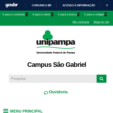
Pular
COMUNICA BR
ACESSO À INFORMAÇÃO
PART
para o
IR
Ir para o conteúdo
1
Ir para o menu
2
Ir para a busca
3
Ir para o rodapé
4
conteúdo
PARA
principal
Alto contraste
Mapa do site
O
CONTEÚDO
Campus São Gabriel
Ouvidoria
MENU PRINCIPAL