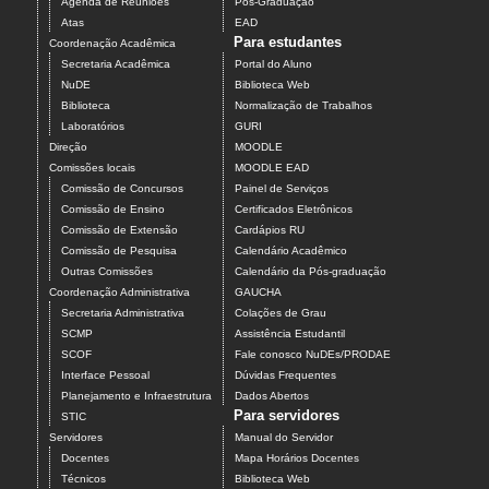
Agenda de Reuniões
Pós-Graduação
Atas
EAD
Para estudantes
Coordenação Acadêmica
Secretaria Acadêmica
Portal do Aluno
NuDE
Biblioteca Web
Biblioteca
Normalização de Trabalhos
Laboratórios
GURI
Direção
MOODLE
Comissões locais
MOODLE EAD
Comissão de Concursos
Painel de Serviços
Comissão de Ensino
Certificados Eletrônicos
Comissão de Extensão
Cardápios RU
Comissão de Pesquisa
Calendário Acadêmico
Outras Comissões
Calendário da Pós-graduação
Coordenação Administrativa
GAUCHA
Secretaria Administrativa
Colações de Grau
SCMP
Assistência Estudantil
SCOF
Fale conosco NuDEs/PRODAE
Interface Pessoal
Dúvidas Frequentes
Planejamento e Infraestrutura
Dados Abertos
Para servidores
STIC
Servidores
Manual do Servidor
Docentes
Mapa Horários Docentes
Técnicos
Biblioteca Web