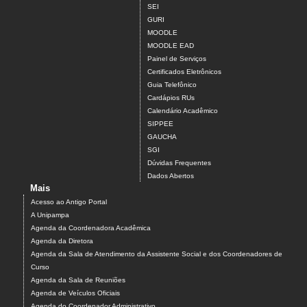
SEI
GURI
MOODLE
MOODLE EAD
Painel de Serviços
Certificados Eletrônicos
Guia Telefônico
Cardápios RUs
Calendário Acadêmico
SIPPEE
GAUCHA
SGI
Dúvidas Frequentes
Dados Abertos
Mais
Acesso ao Antigo Portal
A Unipampa
Agenda da Coordenadora Acadêmica
Agenda da Diretora
Agenda da Sala de Atendimento da Assistente Social e dos Coordenadores de
Curso
Agenda da Sala de Reuniões
Agenda de Veículos Oficiais
Agenda do Coordenador Administrativo