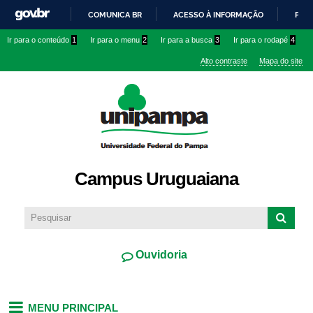
Pular
COMUNICA BR
ACESSO À INFORMAÇÃO
PART
para o
IR
Ir para o conteúdo
1
Ir para o menu
2
Ir para a busca
3
Ir para o rodapé
4
conteúdo
PARA
principal
Alto contraste
Mapa do site
O
CONTEÚDO
Campus Uruguaiana
Ouvidoria
MENU PRINCIPAL