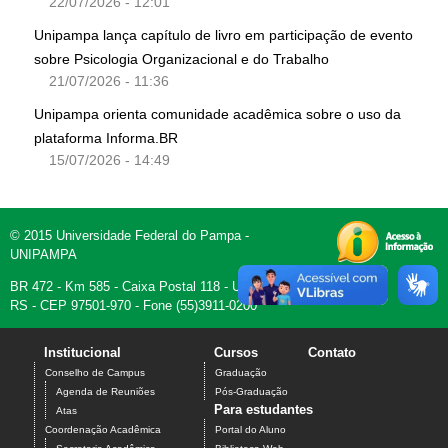
22/07/2026 - 12:01
Unipampa lança capítulo de livro em participação de evento
sobre Psicologia Organizacional e do Trabalho
21/07/2026 - 11:36
Unipampa orienta comunidade acadêmica sobre o uso da
plataforma Informa.BR
15/07/2026 - 14:49
© 2015 Universidade Federal do Pampa -
UNIPAMPA
BR 472 - Km 585 - Caixa Postal 118 - Uruguaiana,
RS - CEP 97501-970 - Fone (55)3911-0200
Institucional
Cursos
Contato
Conselho de Campus
Graduação
Agenda de Reuniões
Pós-Graduação
Para estudantes
Atas
Coordenação Acadêmica
Portal do Aluno