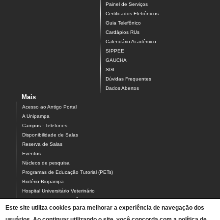
Painel de Serviços
Certificados Eletrônicos
Guia Telefônico
Cardápios RUs
Calendário Acadêmico
SIPPEE
GAUCHA
SGI
Dúvidas Frequentes
Dados Abertos
Mais
Acesso ao Antigo Portal
A Unipampa
Campus - Telefones
Disponibilidade de Salas
Reserva de Salas
Eventos
Núcleos de pesquisa
Programas de Educação Tutorial (PETs)
Biotério-Biopampa
Hospital Universitário Veterinário
Chamados MANUTENÇÃO PREDIAL E AR-CONDICIONADO
Este site utiliza cookies para melhorar a experiência de navegação dos
Chamados TIC-ASCOM-DIV BIBLIOTECAS-PROCADI
Comissão Eleitoral Local (CEL campus Uruguaiana)
usuários. Ao continuar utilizando o site, você concorda com a política de