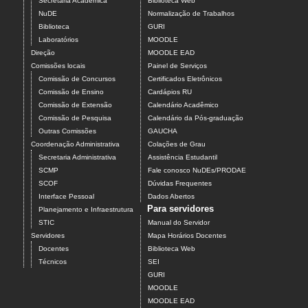
Secretaria Acadêmica
Biblioteca Web
NuDE
Normalização de Trabalhos
Biblioteca
GURI
Laboratórios
MOODLE
Direção
MOODLE EAD
Comissões locais
Painel de Serviços
Comissão de Concursos
Certificados Eletrônicos
Comissão de Ensino
Cardápios RU
Comissão de Extensão
Calendário Acadêmico
Comissão de Pesquisa
Calendário da Pós-graduação
Outras Comissões
GAUCHA
Coordenação Administrativa
Colações de Grau
Secretaria Administrativa
Assistência Estudantil
SCMP
Fale conosco NuDEs/PRODAE
SCOF
Dúvidas Frequentes
Interface Pessoal
Dados Abertos
Para servidores
Planejamento e Infraestrutura
STIC
Manual do Servidor
Servidores
Mapa Horários Docentes
Docentes
Biblioteca Web
Técnicos
SEI
GURI
MOODLE
MOODLE EAD