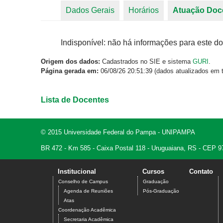
Dados Gerais
Horários
Atuação Doc
Abas primárias
Indisponível: não há informações para este do
Origem dos dados:
Cadastrados no SIE e sistema
GURI
.
Página gerada em:
06/08/26 20:51:39 (dados atualizados em t
Lista de Docentes
© 2015 Universidade Federal do Pampa - UNIPAMPA
BR 472 - Km 585 - Caixa Postal 118 - Uruguaiana, RS - CEP 9
Institucional
Cursos
Contato
Conselho de Campus
Graduação
Agenda de Reuniões
Pós-Graduação
Atas
Coordenação Acadêmica
Secretaria Acadêmica