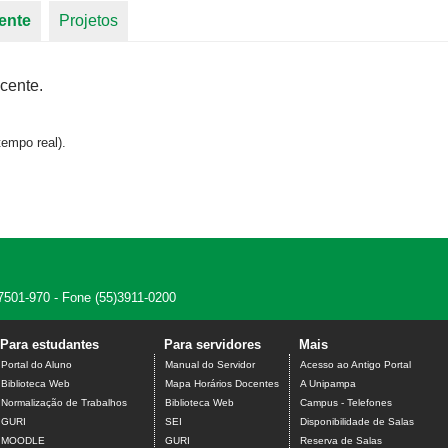
ente
(aba ativa)
Projetos
cente.
empo real).
7501-970 - Fone (55)3911-0200
Para estudantes
Para servidores
Mais
Portal do Aluno
Manual do Servidor
Acesso ao Antigo Portal
Biblioteca Web
Mapa Horários Docentes
A Unipampa
Normalização de Trabalhos
Biblioteca Web
Campus - Telefones
GURI
SEI
Disponibilidade de Salas
MOODLE
GURI
Reserva de Salas