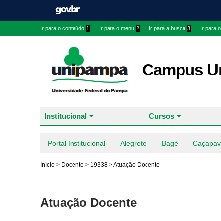
Ir para o conteúdo
1
Ir para o menu
2
Ir para a busca
3
Ir para 
Campus Ur
Institucional
Cursos
Portal Institucional
Alegrete
Bagé
Caçapav
Início
>
Docente
>
19338
>
Atuação Docente
Atuação Docente