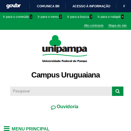
Pular
COMUNICA BR
ACESSO À INFORMAÇÃO
PART
para o
IR
Ir para o conteúdo
1
Ir para o menu
2
Ir para a busca
3
Ir para o rodapé
4
conteúdo
PARA
principal
Alto contraste
Mapa do site
O
CONTEÚDO
Campus Uruguaiana
Ouvidoria
MENU PRINCIPAL