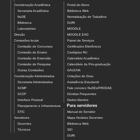
Coordenação Acadêmica
Portal do Aluno
Secretaria Acadêmica
Biblioteca Web
NuDE
Normalização de Trabalhos
Biblioteca
GURI
Laboratórios
MOODLE
Direção
MOODLE EAD
Comissões locais
Painel de Serviços
Comissão de Concursos
Certificados Eletrônicos
Comissão de Ensino
Cardápios RU
Comissão de Extensão
Calendário Acadêmico
Comissão de Pesquisa
Calendário da Pós-graduação
Outras Comissões
GAUCHA
Coordenação Administrativa
Colações de Grau
Secretaria Administrativa
Assistência Estudantil
SCMP
Fale conosco NuDEs/PRODAE
SCOF
Dúvidas Frequentes
Interface Pessoal
Dados Abertos
Para servidores
Planejamento e Infraestrutura
STIC
Manual do Servidor
Servidores
Mapa Horários Docentes
Docentes
Biblioteca Web
Técnicos
SEI
GURI