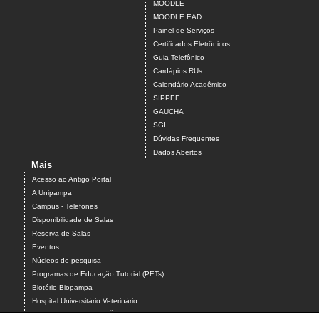
MOODLE
MOODLE EAD
Painel de Serviços
Certificados Eletrônicos
Guia Telefônico
Cardápios RUs
Calendário Acadêmico
SIPPEE
GAUCHA
SGI
Dúvidas Frequentes
Dados Abertos
Mais
Acesso ao Antigo Portal
A Unipampa
Campus - Telefones
Disponibilidade de Salas
Reserva de Salas
Eventos
Núcleos de pesquisa
Programas de Educação Tutorial (PETs)
Biotério-Biopampa
Hospital Universitário Veterinário
Chamados MANUTENÇÃO PREDIAL E AR-CONDICIONADO