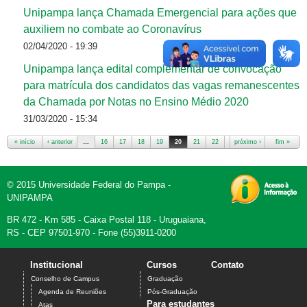
Unipampa lança Chamada Emergencial para ações que
auxiliem no combate ao Coronavírus
02/04/2020 - 19:39
Unipampa lança edital complementar de convocação
para matrícula dos candidatos das vagas remanescentes
da Chamada por Notas no Ensino Médio 2020
31/03/2020 - 15:34
« início
‹ anterior
…
16
17
18
19
20
21
22
23
próximo ›
24
…
fim »
Páginas
© 2015 Universidade Federal do Pampa -
UNIPAMPA
BR 472 - Km 585 - Caixa Postal 118 - Uruguaiana,
RS - CEP 97501-970 - Fone (55)3911-0200
Institucional
Cursos
Contato
Conselho de Campus
Graduação
Agenda de Reuniões
Pós-Graduação
Para estudantes
Atas