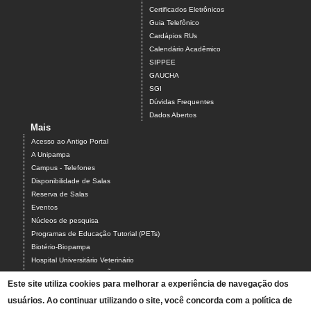
Certificados Eletrônicos
Guia Telefônico
Cardápios RUs
Calendário Acadêmico
SIPPEE
GAUCHA
SGI
Dúvidas Frequentes
Dados Abertos
Mais
Acesso ao Antigo Portal
A Unipampa
Campus - Telefones
Disponibilidade de Salas
Reserva de Salas
Eventos
Núcleos de pesquisa
Programas de Educação Tutorial (PETs)
Biotério-Biopampa
Hospital Universitário Veterinário
Chamados MANUTENÇÃO PREDIAL E AR-CONDICIONADO
Este site utiliza cookies para melhorar a experiência de navegação dos
Chamados TIC-ASCOM-DIV BIBLIOTECAS-PROCADI
usuários. Ao continuar utilizando o site, você concorda com a política de
Comissão Eleitoral Local (CEL campus Uruguaiana)