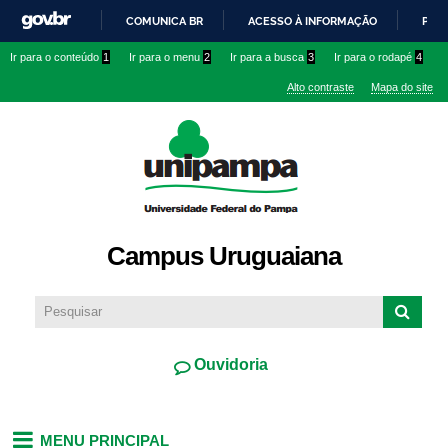
Pular
COMUNICA BR
ACESSO À INFORMAÇÃO
PART
para o
IR
Ir para o conteúdo
1
Ir para o menu
2
Ir para a busca
3
Ir para o rodapé
4
conteúdo
PARA
principal
Alto contraste
Mapa do site
O
CONTEÚDO
Campus Uruguaiana
Ouvidoria
MENU PRINCIPAL