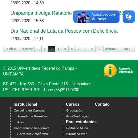
23/09/2020 - 14:30
Unipampa divulga Relatório Integrado de Gestão 2019
22/09/2020 - 15:38
Dia Nacional de Luta da Pessoa com Deficiência
21/09/2020 - 17:11
« início
‹ anterior
1
2
3
4
5
6
7
8
9
…
próximo ›
fim »
Páginas
© 2015 Universidade Federal do Pampa -
UNIPAMPA
BR 472 - Km 585 - Caixa Postal 118 - Uruguaiana,
RS - CEP 97501-970 - Fone (55)3911-0200
Institucional
Cursos
Contato
Conselho de Campus
Graduação
Agenda de Reuniões
Pós-Graduação
Para estudantes
Atas
Coordenação Acadêmica
Portal do Aluno
Secretaria Acadêmica
Biblioteca Web