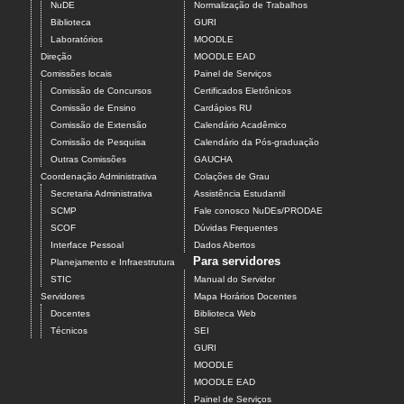
NuDE
Normalização de Trabalhos
Biblioteca
GURI
Laboratórios
MOODLE
Direção
MOODLE EAD
Comissões locais
Painel de Serviços
Comissão de Concursos
Certificados Eletrônicos
Comissão de Ensino
Cardápios RU
Comissão de Extensão
Calendário Acadêmico
Comissão de Pesquisa
Calendário da Pós-graduação
Outras Comissões
GAUCHA
Coordenação Administrativa
Colações de Grau
Secretaria Administrativa
Assistência Estudantil
SCMP
Fale conosco NuDEs/PRODAE
SCOF
Dúvidas Frequentes
Interface Pessoal
Dados Abertos
Para servidores
Planejamento e Infraestrutura
STIC
Manual do Servidor
Servidores
Mapa Horários Docentes
Docentes
Biblioteca Web
Técnicos
SEI
GURI
MOODLE
MOODLE EAD
Painel de Serviços