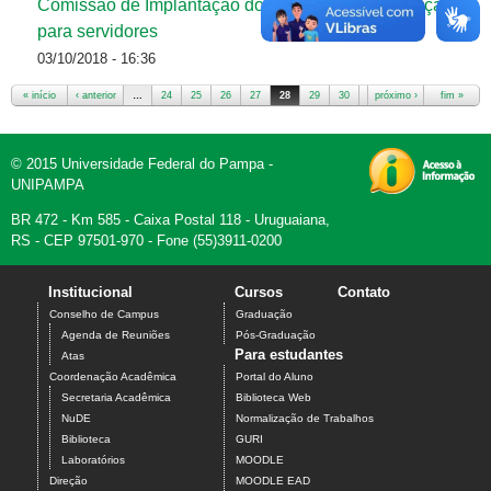
Comissão de Implantação do SEI realiza capacitação
para servidores
03/10/2018 - 16:36
« início
‹ anterior
…
24
25
26
27
28
29
30
31
próximo ›
32
…
fim »
Páginas
© 2015 Universidade Federal do Pampa -
UNIPAMPA
BR 472 - Km 585 - Caixa Postal 118 - Uruguaiana,
RS - CEP 97501-970 - Fone (55)3911-0200
Institucional
Cursos
Contato
Conselho de Campus
Graduação
Agenda de Reuniões
Pós-Graduação
Para estudantes
Atas
Coordenação Acadêmica
Portal do Aluno
Secretaria Acadêmica
Biblioteca Web
NuDE
Normalização de Trabalhos
Biblioteca
GURI
Laboratórios
MOODLE
Direção
MOODLE EAD