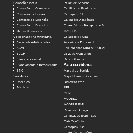
Comissões locais
Painel de Serviços
Comissão de Concursos
Certificados Eletrônicos
Comissão de Ensino
Cardápios RU
Comissão de Extensão
Calendário Acadêmico
Comissão de Pesquisa
Calendário da Pós-graduação
Outras Comissões
GAUCHA
Coordenação Administrativa
Colações de Grau
Secretaria Administrativa
Assistência Estudantil
SCMP
Fale conosco NuDEs/PRODAE
SCOF
Dúvidas Frequentes
Interface Pessoal
Dados Abertos
Para servidores
Planejamento e Infraestrutura
STIC
Manual do Servidor
Servidores
Mapa Horários Docentes
Docentes
Biblioteca Web
Técnicos
SEI
GURI
MOODLE
MOODLE EAD
Painel de Serviços
Certificados Eletrônicos
Guia Telefônico
Cardápios RUs
Calendário Acadêmico