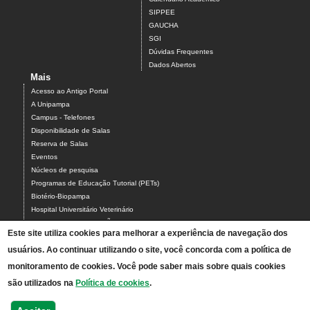
SIPPEE
GAUCHA
SGI
Dúvidas Frequentes
Dados Abertos
Mais
Acesso ao Antigo Portal
A Unipampa
Campus - Telefones
Disponibilidade de Salas
Reserva de Salas
Eventos
Núcleos de pesquisa
Programas de Educação Tutorial (PETs)
Biotério-Biopampa
Hospital Universitário Veterinário
Chamados MANUTENÇÃO PREDIAL E AR-CONDICIONADO
Este site utiliza cookies para melhorar a experiência de navegação dos
Chamados TIC-ASCOM-DIV BIBLIOTECAS-PROCADI
usuários. Ao continuar utilizando o site, você concorda com a política de
Comissão Eleitoral Local (CEL campus Uruguaiana)
Coordenação Local de Laboratórios
monitoramento de cookies. Você pode saber mais sobre quais cookies
Intérpretes de Libras - Contato e Agenda
são utilizados na
Política de cookies
.
PDI 2025-2029
Agenda Espaço UnipampaKids