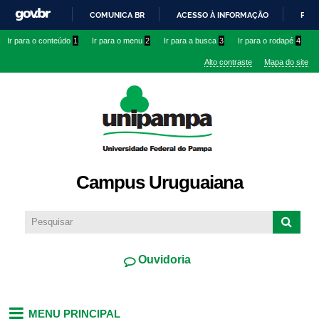
Pular
COMUNICA BR
ACESSO À INFORMAÇÃO
PART
para o
IR
Ir para o conteúdo
1
Ir para o menu
2
Ir para a busca
3
Ir para o rodapé
4
conteúdo
PARA
principal
Alto contraste
Mapa do site
O
CONTEÚDO
Campus Uruguaiana
Ouvidoria
MENU PRINCIPAL