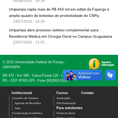
05/08/2026 - 16:38
Unipampa capta mais de R$ 443 mil em edital da Fapergs e
amplia quadro de bolsistas de produtividade do CNPq
24/07/2026 - 10:24
Unipampa abre processo seletivo complementar para
Residência Médica em Cirurgia Geral no Campus Uruguaiana
22/07/2026 - 12:01
© 2015 Universidade Federal do Pampa -
UNIPAMPA
BR 472 - Km 585 - Caixa Postal 118 - Uruguaiana,
RS - CEP 97501-970 - Fone (55)3911-0200
Institucional
Cursos
Contato
Conselho de Campus
Graduação
Agenda de Reuniões
Pós-Graduação
Para estudantes
Atas
Coordenação Acadêmica
Portal do Aluno