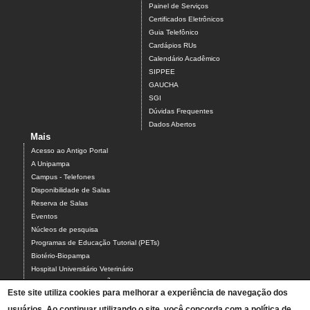
Painel de Serviços
Certificados Eletrônicos
Guia Telefônico
Cardápios RUs
Calendário Acadêmico
SIPPEE
GAUCHA
SGI
Dúvidas Frequentes
Dados Abertos
Mais
Acesso ao Antigo Portal
A Unipampa
Campus - Telefones
Disponibilidade de Salas
Reserva de Salas
Eventos
Núcleos de pesquisa
Programas de Educação Tutorial (PETs)
Biotério-Biopampa
Hospital Universitário Veterinário
Chamados MANUTENÇÃO PREDIAL E AR-CONDICIONADO
Este site utiliza cookies para melhorar a experiência de navegação dos
Chamados TIC-ASCOM-DIV BIBLIOTECAS-PROCADI
Comissão Eleitoral Local (CEL campus Uruguaiana)
usuários. Ao continuar utilizando o site, você concorda com a política de