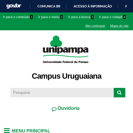
Pular
COMUNICA BR
ACESSO À INFORMAÇÃO
PART
para o
IR
Ir para o conteúdo
1
Ir para o menu
2
Ir para a busca
3
Ir para o rodapé
4
conteúdo
PARA
principal
Alto contraste
Mapa do site
O
CONTEÚDO
Campus Uruguaiana
Ouvidoria
MENU PRINCIPAL