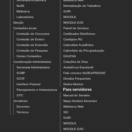
Secretaria Acadêmica
Biblioteca Web
NuDE
Normalização de Trabalhos
Biblioteca
GURI
Laboratórios
MOODLE
Direção
MOODLE EAD
Comissões locais
Painel de Serviços
Comissão de Concursos
Certificados Eletrônicos
Comissão de Ensino
Cardápios RU
Comissão de Extensão
Calendário Acadêmico
Comissão de Pesquisa
Calendário da Pós-graduação
Outras Comissões
GAUCHA
Coordenação Administrativa
Colações de Grau
Secretaria Administrativa
Assistência Estudantil
SCMP
Fale conosco NuDEs/PRODAE
SCOF
Dúvidas Frequentes
Interface Pessoal
Dados Abertos
Para servidores
Planejamento e Infraestrutura
STIC
Manual do Servidor
Servidores
Mapa Horários Docentes
Docentes
Biblioteca Web
Técnicos
SEI
GURI
MOODLE
MOODLE EAD