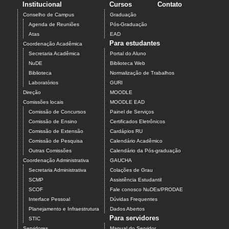
Institucional
Cursos
Contato
Conselho de Campus
Graduação
Agenda de Reuniões
Pós-Graduação
Atas
EAD
Para estudantes
Coordenação Acadêmica
Secretaria Acadêmica
Portal do Aluno
NuDE
Biblioteca Web
Biblioteca
Normalização de Trabalhos
Laboratórios
GURI
Direção
MOODLE
Comissões locais
MOODLE EAD
Comissão de Concursos
Painel de Serviços
Comissão de Ensino
Certificados Eletrônicos
Comissão de Extensão
Cardápios RU
Comissão de Pesquisa
Calendário Acadêmico
Outras Comissões
Calendário da Pós-graduação
Coordenação Administrativa
GAUCHA
Secretaria Administrativa
Colações de Grau
SCMP
Assistência Estudantil
SCOF
Fale conosco NuDEs/PRODAE
Interface Pessoal
Dúvidas Frequentes
Planejamento e Infraestrutura
Dados Abertos
Para servidores
STIC
Servidores
Manual do Servidor