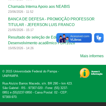
Chamada Interna Apoio aos NEABIS
23/06/2026 - 11:52
BANCA DE DEFESA - PROMOÇÃO PROFESSOR
TITULAR - JEFERSON LUIS FRANCO
21/05/2026 - 15:17
Resultado de seleção de Edital de Programa de
Desenvolvimento acadêmico PDA 2026
15/05/2026 - 14:26
Mais informes
© 2015 Universidade Federal do Pampa -
UNIPAMPA
Rua Aluízio Barros Macedo, s/n. BR 290 – km 423.
São Gabriel - RS - 97307-020 - Fone: (55) 3237-
0851 e (55)3237-0850 - Caixa Postal: 02 - CEP:
97300-970.