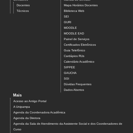
Docentes
Mapa Horários Docentes
Técnicos
Biblioteca Web
SEI
GURI
MOODLE
MOODLE EAD
Painel de Serviços
Certificados Eletrônicos
Guia Telefônico
Cardápios RUs
Calendário Acadêmico
SIPPEE
GAUCHA
SGI
Dúvidas Frequentes
Dados Abertos
Mais
Acesso ao Antigo Portal
A Unipampa
Agenda da Coordenadora Acadêmica
Agenda da Diretora
Agenda da Sala de Atendimento da Assistente Social e dos Coordenadores de
Curso