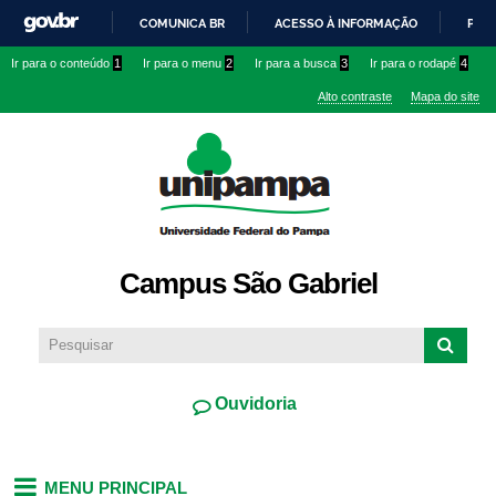
Pular
COMUNICA BR
ACESSO À INFORMAÇÃO
PART
para o
IR
Ir para o conteúdo
1
Ir para o menu
2
Ir para a busca
3
Ir para o rodapé
4
conteúdo
PARA
principal
Alto contraste
Mapa do site
O
CONTEÚDO
Campus São Gabriel
Ouvidoria
MENU PRINCIPAL