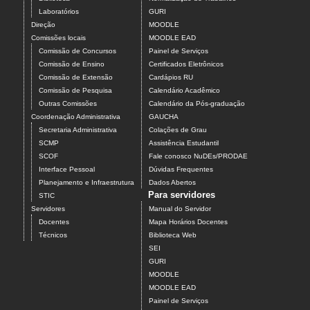
Laboratórios
GURI
Direção
MOODLE
Comissões locais
MOODLE EAD
Comissão de Concursos
Painel de Serviços
Comissão de Ensino
Certificados Eletrônicos
Comissão de Extensão
Cardápios RU
Comissão de Pesquisa
Calendário Acadêmico
Outras Comissões
Calendário da Pós-graduação
Coordenação Administrativa
GAUCHA
Secretaria Administrativa
Colações de Grau
SCMP
Assistência Estudantil
SCOF
Fale conosco NuDEs/PRODAE
Interface Pessoal
Dúvidas Frequentes
Planejamento e Infraestrutura
Dados Abertos
Para servidores
STIC
Servidores
Manual do Servidor
Docentes
Mapa Horários Docentes
Técnicos
Biblioteca Web
SEI
GURI
MOODLE
MOODLE EAD
Painel de Serviços