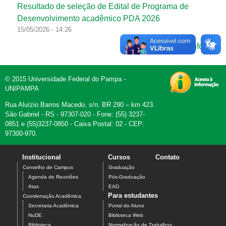
Resultado de seleção de Edital de Programa de
Desenvolvimento acadêmico PDA 2026
15/05/2026 - 14:26
Mais informes
© 2015 Universidade Federal do Pampa -
UNIPAMPA
Rua Aluízio Barros Macedo, s/n. BR 290 – km 423.
São Gabriel - RS - 97307-020 - Fone: (55) 3237-
0851 e (55)3237-0850 - Caixa Postal: 02 - CEP:
97300-970.
Institucional
Cursos
Contato
Conselho de Campus
Graduação
Agenda de Reuniões
Pós-Graduação
Atas
EAD
Para estudantes
Coordenação Acadêmica
Secretaria Acadêmica
Portal do Aluno
NuDE
Biblioteca Web
Biblioteca
Normalização de Trabalhos