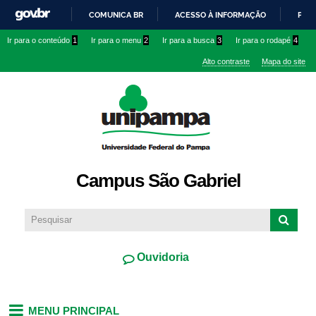
Pular
COMUNICA BR
ACESSO À INFORMAÇÃO
PART
para o
IR
Ir para o conteúdo
1
Ir para o menu
2
Ir para a busca
3
Ir para o rodapé
4
conteúdo
PARA
principal
Alto contraste
Mapa do site
O
CONTEÚDO
Campus São Gabriel
Ouvidoria
MENU PRINCIPAL