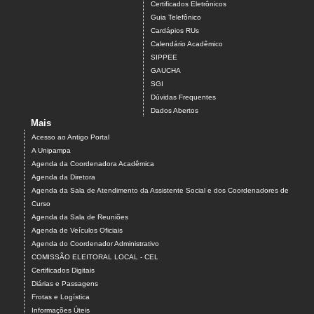
Certificados Eletrônicos
Guia Telefônico
Cardápios RUs
Calendário Acadêmico
SIPPEE
GAUCHA
SGI
Dúvidas Frequentes
Dados Abertos
Mais
Acesso ao Antigo Portal
A Unipampa
Agenda da Coordenadora Acadêmica
Agenda da Diretora
Agenda da Sala de Atendimento da Assistente Social e dos Coordenadores de
Curso
Agenda da Sala de Reuniões
Agenda de Veículos Oficiais
Agenda do Coordenador Administrativo
COMISSÃO ELEITORAL LOCAL - CEL
Certificados Digitais
Diárias e Passagens
Frotas e Logística
Informações Úteis