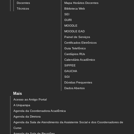
Docentes
Mapa Horários Docentes
Técnicos
Biblioteca Web
SEI
GURI
MOODLE
MOODLE EAD
Painel de Serviços
Certificados Eletrônicos
Guia Telefônico
Cardápios RUs
Calendário Acadêmico
SIPPEE
GAUCHA
SGI
Dúvidas Frequentes
Dados Abertos
Mais
Acesso ao Antigo Portal
A Unipampa
Agenda da Coordenadora Acadêmica
Agenda da Diretora
Agenda da Sala de Atendimento da Assistente Social e dos Coordenadores de
Curso
Agenda da Sala de Reuniões