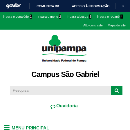
Pular
COMUNICA BR
ACESSO À INFORMAÇÃO
PART
para o
IR
Ir para o conteúdo
1
Ir para o menu
2
Ir para a busca
3
Ir para o rodapé
4
conteúdo
PARA
principal
Alto contraste
Mapa do site
O
CONTEÚDO
Campus São Gabriel
Ouvidoria
MENU PRINCIPAL