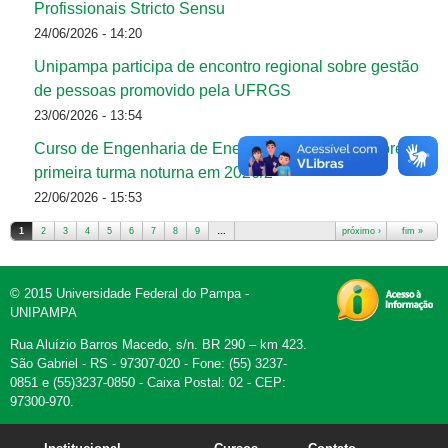
Profissionais Stricto Sensu
24/06/2026 - 14:20
Unipampa participa de encontro regional sobre gestão
de pessoas promovido pela UFRGS
23/06/2026 - 13:54
Curso de Engenharia de Energia da Unipampa abre
primeira turma noturna em 2026/2
22/06/2026 - 15:53
1
2
3
4
5
6
7
8
9
…
próximo ›
fim »
Páginas
© 2015 Universidade Federal do Pampa -
UNIPAMPA
Rua Aluízio Barros Macedo, s/n. BR 290 – km 423.
São Gabriel - RS - 97307-020 - Fone: (55) 3237-
0851 e (55)3237-0850 - Caixa Postal: 02 - CEP:
97300-970.