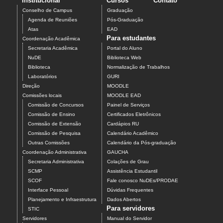
Institucional
Cursos
Contato
Conselho de Campus
Graduação
Agenda de Reuniões
Pós-Graduação
Atas
EAD
Para estudantes
Coordenação Acadêmica
Secretaria Acadêmica
Portal do Aluno
NuDE
Biblioteca Web
Biblioteca
Normalização de Trabalhos
Laboratórios
GURI
Direção
MOODLE
Comissões locais
MOODLE EAD
Comissão de Concursos
Painel de Serviços
Comissão de Ensino
Certificados Eletrônicos
Comissão de Extensão
Cardápios RU
Comissão de Pesquisa
Calendário Acadêmico
Outras Comissões
Calendário da Pós-graduação
Coordenação Administrativa
GAUCHA
Secretaria Administrativa
Colações de Grau
SCMP
Assistência Estudantil
SCOF
Fale conosco NuDEs/PRODAE
Interface Pessoal
Dúvidas Frequentes
Planejamento e Infraestrutura
Dados Abertos
Para servidores
STIC
Servidores
Manual do Servidor