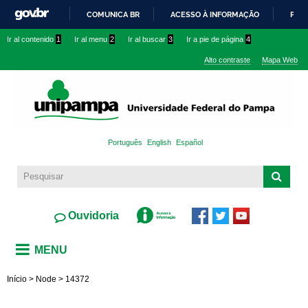
Pasar al
COMUNICA BR
ACESSO À INFORMAÇÃO
PART
contenido
IR
Ir al contenido
1
Ir al menu
2
Ir al buscar
3
Ir a pie de página
4
principal
PARA
Alto contraste
Mapa Web
O
CONTEÚDO
Português
English
Español
Ouvidoria
MENU
Início
>
Node
>
14372