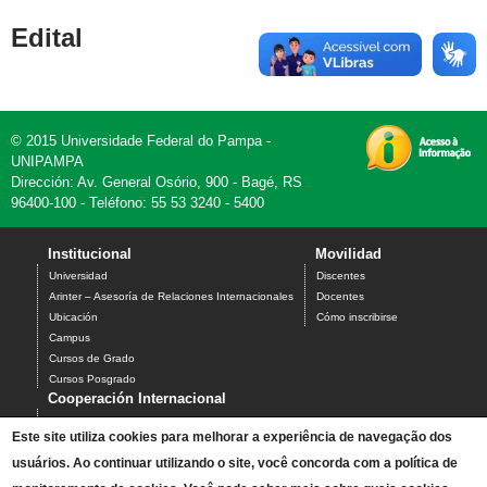
Edital
© 2015 Universidade Federal do Pampa -
UNIPAMPA
Dirección: Av. General Osório, 900 - Bagé, RS
96400-100 - Teléfono: 55 53 3240 - 5400
Institucional
Movilidad
Universidad
Discentes
Arinter – Asesoría de Relaciones Internacionales
Docentes
Ubicación
Cómo inscribirse
Campus
Cursos de Grado
Cursos Posgrado
Cooperación Internacional
Ciencia sin Fronteras
Este site utiliza cookies para melhorar a experiência de navegação dos
Santander Universidades
usuários. Ao continuar utilizando o site, você concorda com a política de
BraCol
PEC-G