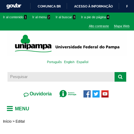
Pasar al
COMUNICA BR
ACESSO À INFORMAÇÃO
PART
contenido
IR
Ir al contenido
1
Ir al menu
2
Ir al buscar
3
Ir a pie de página
4
principal
PARA
Alto contraste
Mapa Web
O
CONTEÚDO
Português
English
Español
Ouvidoria
MENU
Início
>
Edital