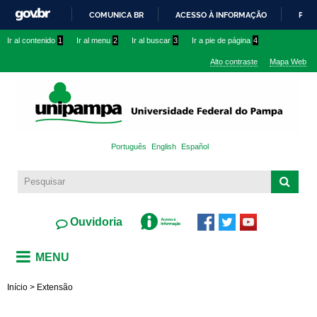
Pasar al
COMUNICA BR
ACESSO À INFORMAÇÃO
PART
contenido
IR
Ir al contenido
1
Ir al menu
2
Ir al buscar
3
Ir a pie de página
4
principal
PARA
Alto contraste
Mapa Web
O
CONTEÚDO
Português
English
Español
Ouvidoria
MENU
Início
>
Extensão