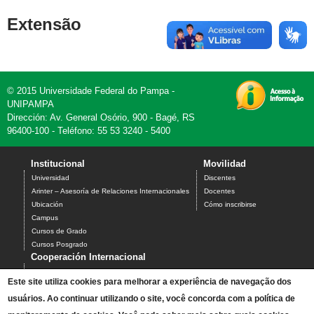
Extensão
© 2015 Universidade Federal do Pampa -
UNIPAMPA
Dirección: Av. General Osório, 900 - Bagé, RS
96400-100 - Teléfono: 55 53 3240 - 5400
Institucional
Movilidad
Universidad
Discentes
Arinter – Asesoría de Relaciones Internacionales
Docentes
Ubicación
Cómo inscribirse
Campus
Cursos de Grado
Cursos Posgrado
Cooperación Internacional
Ciencia sin Fronteras
Este site utiliza cookies para melhorar a experiência de navegação dos
Santander Universidades
usuários. Ao continuar utilizando o site, você concorda com a política de
BraCol
PEC-G