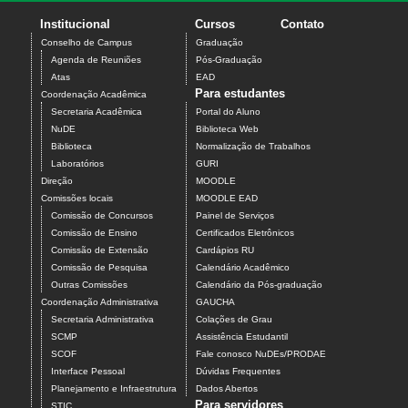
Institucional
Cursos
Contato
Conselho de Campus
Graduação
Agenda de Reuniões
Pós-Graduação
Atas
EAD
Para estudantes
Coordenação Acadêmica
Secretaria Acadêmica
Portal do Aluno
NuDE
Biblioteca Web
Biblioteca
Normalização de Trabalhos
Laboratórios
GURI
Direção
MOODLE
Comissões locais
MOODLE EAD
Comissão de Concursos
Painel de Serviços
Comissão de Ensino
Certificados Eletrônicos
Comissão de Extensão
Cardápios RU
Comissão de Pesquisa
Calendário Acadêmico
Outras Comissões
Calendário da Pós-graduação
Coordenação Administrativa
GAUCHA
Secretaria Administrativa
Colações de Grau
SCMP
Assistência Estudantil
SCOF
Fale conosco NuDEs/PRODAE
Interface Pessoal
Dúvidas Frequentes
Planejamento e Infraestrutura
Dados Abertos
Para servidores
STIC