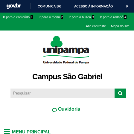
Pular
COMUNICA BR
ACESSO À INFORMAÇÃO
PART
para o
IR
Ir para o conteúdo
1
Ir para o menu
2
Ir para a busca
3
Ir para o rodapé
4
conteúdo
PARA
principal
Alto contraste
Mapa do site
O
CONTEÚDO
Campus São Gabriel
Ouvidoria
MENU PRINCIPAL