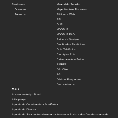
Servidores
Manual do Servidor
Docentes
Mapa Horários Docentes
Técnicos
Biblioteca Web
SEI
GURI
MOODLE
MOODLE EAD
Painel de Serviços
Certificados Eletrônicos
Guia Telefônico
Cardápios RUs
Calendário Acadêmico
SIPPEE
GAUCHA
SGI
Dúvidas Frequentes
Dados Abertos
Mais
Acesso ao Antigo Portal
A Unipampa
Agenda da Coordenadora Acadêmica
Agenda da Diretora
Agenda da Sala de Atendimento da Assistente Social e dos Coordenadores de