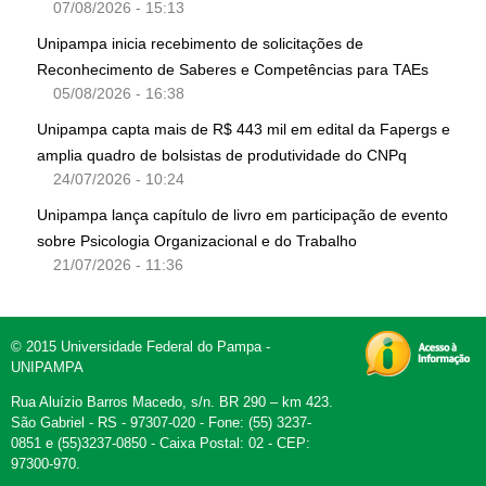
07/08/2026 - 15:13
Unipampa inicia recebimento de solicitações de
Reconhecimento de Saberes e Competências para TAEs
05/08/2026 - 16:38
Unipampa capta mais de R$ 443 mil em edital da Fapergs e
amplia quadro de bolsistas de produtividade do CNPq
24/07/2026 - 10:24
Unipampa lança capítulo de livro em participação de evento
sobre Psicologia Organizacional e do Trabalho
21/07/2026 - 11:36
© 2015 Universidade Federal do Pampa -
UNIPAMPA
Rua Aluízio Barros Macedo, s/n. BR 290 – km 423.
São Gabriel - RS - 97307-020 - Fone: (55) 3237-
0851 e (55)3237-0850 - Caixa Postal: 02 - CEP:
97300-970.