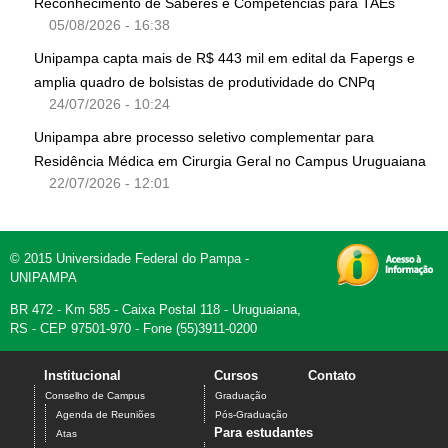
Reconhecimento de Saberes e Competências para TAEs
05/08/2026 - 16:38
Unipampa capta mais de R$ 443 mil em edital da Fapergs e
amplia quadro de bolsistas de produtividade do CNPq
24/07/2026 - 10:24
Unipampa abre processo seletivo complementar para
Residência Médica em Cirurgia Geral no Campus Uruguaiana
22/07/2026 - 12:01
© 2015 Universidade Federal do Pampa -
UNIPAMPA
BR 472 - Km 585 - Caixa Postal 118 - Uruguaiana,
RS - CEP 97501-970 - Fone (55)3911-0200
Institucional
Cursos
Contato
Conselho de Campus
Graduação
Agenda de Reuniões
Pós-Graduação
Para estudantes
Atas