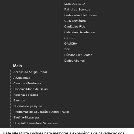
MOODLE EAD
Painel de Serviços
Certificados Eletrônicos
Guia Telefônico
Cardápios RUs
Calendário Acadêmico
SIPPEE
GAUCHA
SGI
Dúvidas Frequentes
Dados Abertos
Mais
Acesso ao Antigo Portal
A Unipampa
Campus - Telefones
Disponibilidade de Salas
Reserva de Salas
Eventos
Núcleos de pesquisa
Programas de Educação Tutorial (PETs)
Biotério-Biopampa
Hospital Universitário Veterinário
Chamados MANUTENÇÃO PREDIAL E AR-CONDICIONADO
Este site utiliza cookies para melhorar a experiência de navegação dos