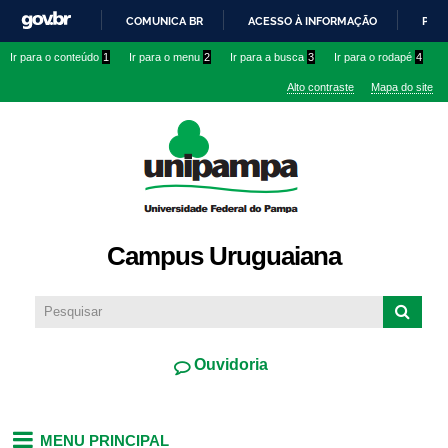
Pular
COMUNICA BR
ACESSO À INFORMAÇÃO
PART
para o
IR
Ir para o conteúdo
1
Ir para o menu
2
Ir para a busca
3
Ir para o rodapé
4
conteúdo
PARA
principal
Alto contraste
Mapa do site
O
CONTEÚDO
Campus Uruguaiana
Ouvidoria
MENU PRINCIPAL