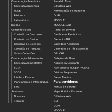
Coordenação Acadêmica
Portal do Aluno
Secretaria Acadêmica
Biblioteca Web
NuDE
Normalização de Trabalhos
Biblioteca
GURI
Laboratórios
MOODLE
Direção
MOODLE EAD
Comissões locais
Painel de Serviços
Comissão de Concursos
Certificados Eletrônicos
Comissão de Ensino
Cardápios RU
Comissão de Extensão
Calendário Acadêmico
Comissão de Pesquisa
Calendário da Pós-graduação
Outras Comissões
GAUCHA
Coordenação Administrativa
Colações de Grau
Secretaria Administrativa
Assistência Estudantil
SCMP
Fale conosco NuDEs/PRODAE
SCOF
Dúvidas Frequentes
Interface Pessoal
Dados Abertos
Para servidores
Planejamento e Infraestrutura
STIC
Manual do Servidor
Servidores
Mapa Horários Docentes
Docentes
Biblioteca Web
Técnicos
SEI
GURI
MOODLE