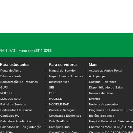
7501-970 - Fone (55)3911-0200
Para estudantes
Para servidores
Mais
Portal do Aluno
Manual do Servidor
Acesso ao Antigo Portal
Biblioteca Web
Mapa Horários Docentes
A Unipampa
Normalização de Trabalhos
Biblioteca Web
Campus - Telefones
GURI
SEI
Disponibilidade de Salas
MOODLE
GURI
Reserva de Salas
MOODLE EAD
MOODLE
Eventos
Painel de Serviços
MOODLE EAD
Núcleos de pesquisa
Certificados Eletrônicos
Painel de Serviços
Programas de Educação Tutoria
Cardápios RU
Certificados Eletrônicos
Biotério-Biopampa
Calendário Acadêmico
Guia Telefônico
Hospital Universitário Veterinário
Calendário da Pós-graduação
Cardápios RUs
Chamados MANUTENÇÃO PRE
GAUCHA
Calendário Acadêmico
Chamados TIC-ASCOM-DIV B