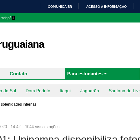
Pular
COMUNICA BR
ACESSO À INFORMAÇÃO
para o
IR
o rodapé
4
conteúdo
PARA
principal
O
CONTEÚDO
uguaiana
Contato
Para estudantes
a do Sul
Dom Pedrito
Itaqui
Jaguarão
Santana do Liv
 solenidades internas
020 - 14:42
1044 visualizações
: Unipampa disponibiliza foto