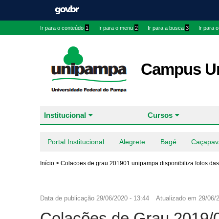
Ir para o conteúdo
1
Ir para o menu
2
Ir para a busca
3
Ir para 
Campus Ur
Institucional
Cursos
Portal Institucional
Alegrete
Bagé
Caçapav
Início
>
Colacoes de grau 201901 unipampa disponibiliza fotos das
Data de publicação
29/06/2020 - 13:44
Atualizado em
29/06/2
Colações de Grau 2019/01