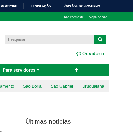
PARTICIPE
LEGISLAÇÃO
ÓRGÃOS DO GOVERNO
Alto contraste
Mapa do site
Ouvidoria
Para servidores
ramento
São Borja
São Gabriel
Uruguaiana
Últimas notícias
s