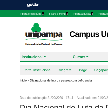
Ir para o conteúdo
1
Ir para o menu
2
Ir para a busca
3
Ir para 
Campus Ur
Institucional
Cursos
Portal Institucional
Alegrete
Bagé
Caçapav
Início
>
Dia nacional de luta da pessoa com deficiencia
Data de publicação
21/09/2020 - 17:11
Atualizado em
21/09/2
Dia Nacional de Luta da