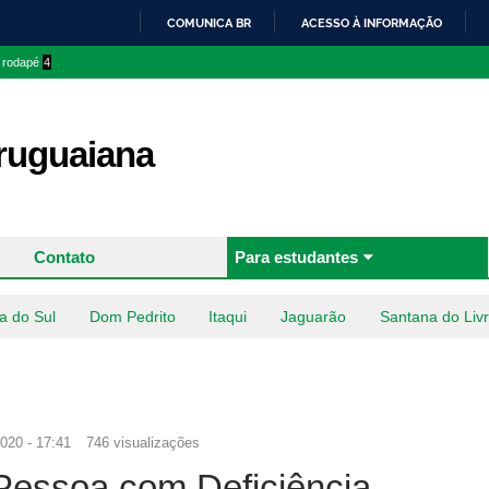
Pular
COMUNICA BR
ACESSO À INFORMAÇÃO
para o
IR
o rodapé
4
conteúdo
PARA
principal
O
CONTEÚDO
uguaiana
Contato
Para estudantes
a do Sul
Dom Pedrito
Itaqui
Jaguarão
Santana do Liv
020 - 17:41
746 visualizações
 Pessoa com Deficiência