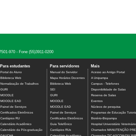
7501-970 - Fone (55)3911-0200
Para estudantes
Para servidores
Mais
Portal do Aluno
Manual do Servidor
Acesso ao Antigo Portal
Biblioteca Web
Mapa Horários Docentes
A Unipampa
Normalização de Trabalhos
Biblioteca Web
Campus - Telefones
GURI
SEI
Disponibilidade de Salas
MOODLE
GURI
Reserva de Salas
MOODLE EAD
MOODLE
Eventos
Painel de Serviços
MOODLE EAD
Núcleos de pesquisa
Certificados Eletrônicos
Painel de Serviços
Programas de Educação Tutoria
Cardápios RU
Certificados Eletrônicos
Biotério-Biopampa
Calendário Acadêmico
Guia Telefônico
Hospital Universitário Veterinário
Calendário da Pós-graduação
Cardápios RUs
Chamados MANUTENÇÃO PRE
GAUCHA
Calendário Acadêmico
Chamados TIC-ASCOM-DIV B