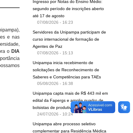
Ingresso por Notas do Ensino Médio:
segundo período de inscrições aberto
até 17 de agosto
07/08/2026 - 16:23
ipampa),
Servidores da Unipampa participam de
des e nas
curso internacional de formação de
ersidade,
Agentes de Paz
ora o
DIA
07/08/2026 - 15:13
portância
Unipampa inicia recebimento de
 possamos
solicitações de Reconhecimento de
Saberes e Competências para TAEs
05/08/2026 - 16:38
Unipampa capta mais de R$ 443 mil em
edital da Fapergs e amplia quadro de
bolsistas de produtividade do CNPq
24/07/2026 - 10:24
Unipampa abre processo seletivo
complementar para Residência Médica