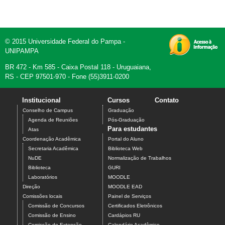
© 2015 Universidade Federal do Pampa -
UNIPAMPA
BR 472 - Km 585 - Caixa Postal 118 - Uruguaiana,
RS - CEP 97501-970 - Fone (55)3911-0200
Institucional
Cursos
Contato
Conselho de Campus
Graduação
Agenda de Reuniões
Pós-Graduação
Para estudantes
Atas
Coordenação Acadêmica
Portal do Aluno
Secretaria Acadêmica
Biblioteca Web
NuDE
Normalização de Trabalhos
Biblioteca
GURI
Laboratórios
MOODLE
Direção
MOODLE EAD
Comissões locais
Painel de Serviços
Comissão de Concursos
Certificados Eletrônicos
Comissão de Ensino
Cardápios RU
Comissão de Extensão
Calendário Acadêmico