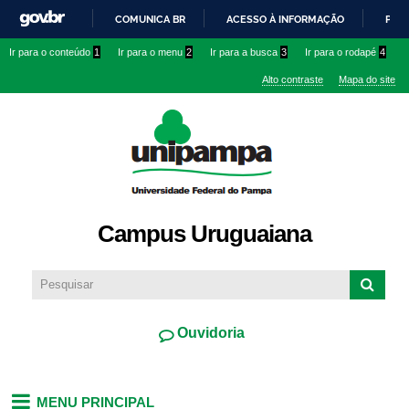
Pular
COMUNICA BR
ACESSO À INFORMAÇÃO
PART
para o
IR
Ir para o conteúdo
1
Ir para o menu
2
Ir para a busca
3
Ir para o rodapé
4
conteúdo
PARA
principal
Alto contraste
Mapa do site
O
CONTEÚDO
Campus Uruguaiana
Ouvidoria
MENU PRINCIPAL