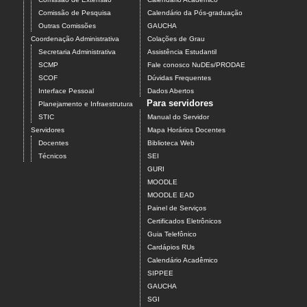
Comissão de Pesquisa
Calendário da Pós-graduação
Outras Comissões
GAUCHA
Coordenação Administrativa
Colações de Grau
Secretaria Administrativa
Assistência Estudantil
SCMP
Fale conosco NuDEs/PRODAE
SCOF
Dúvidas Frequentes
Interface Pessoal
Dados Abertos
Para servidores
Planejamento e Infraestrutura
STIC
Manual do Servidor
Servidores
Mapa Horários Docentes
Docentes
Biblioteca Web
Técnicos
SEI
GURI
MOODLE
MOODLE EAD
Painel de Serviços
Certificados Eletrônicos
Guia Telefônico
Cardápios RUs
Calendário Acadêmico
SIPPEE
GAUCHA
SGI