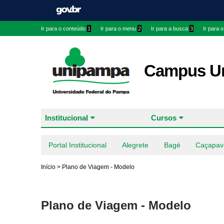
Ir para o conteúdo
1
Ir para o menu
2
Ir para a busca
3
Ir para 
Campus Ur
Institucional
Cursos
Portal Institucional
Alegrete
Bagé
Caçapav
Início
>
Plano de Viagem - Modelo
Plano de Viagem - Modelo