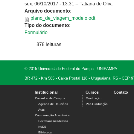
sex, 06/10/2017 - 13:31
--
Tatiana de Oliv...
Arquivo documento:
plano_de_viagem_modelo.odt
Tipo do documento:
Formulário
878 leituras
© 2015 Universidade Federal do Pampa - UNIPAMPA
BR 472 - Km 585 - Caixa Postal 118 - Uruguaiana, RS - CEP 9
Institucional
Cursos
Contato
Conselho de Campus
Graduação
Agenda de Reuniões
Pós-Graduação
Atas
Coordenação Acadêmica
Secretaria Acadêmica
NuDE
Biblioteca