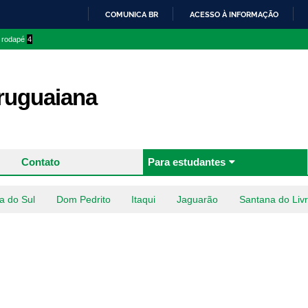
Pular
COMUNICA BR
ACESSO À INFORMAÇÃO
para o
IR
o rodapé
4
conteúdo
PARA
principal
O
CONTEÚDO
uguaiana
Contato
Para estudantes
a do Sul
Dom Pedrito
Itaqui
Jaguarão
Santana do Liv