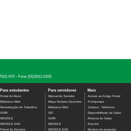
7501-970 - Fone (55)3911-0200
Para estudantes
Para servidores
Mais
Portal do Aluno
Manual do Servidor
Acesso ao Antigo Portal
Biblioteca Web
Mapa Horários Docentes
A Unipampa
Normalização de Trabalhos
Biblioteca Web
Campus - Telefones
GURI
SEI
Disponibilidade de Salas
MOODLE
GURI
Reserva de Salas
MOODLE EAD
MOODLE
Eventos
Painel de Serviços
MOODLE EAD
Núcleos de pesquisa