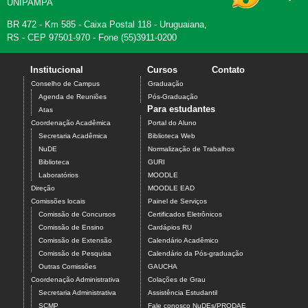
UNIPAMPA
BR 472 - Km 585 - Caixa Postal 118 - Uruguaiana,
RS - CEP 97501-970 - Fone (55)3911-0200
Institucional
Cursos
Contato
Conselho de Campus
Graduação
Agenda de Reuniões
Pós-Graduação
Para estudantes
Atas
Coordenação Acadêmica
Portal do Aluno
Secretaria Acadêmica
Biblioteca Web
NuDE
Normalização de Trabalhos
Biblioteca
GURI
Laboratórios
MOODLE
Direção
MOODLE EAD
Comissões locais
Painel de Serviços
Comissão de Concursos
Certificados Eletrônicos
Comissão de Ensino
Cardápios RU
Comissão de Extensão
Calendário Acadêmico
Comissão de Pesquisa
Calendário da Pós-graduação
Outras Comissões
GAUCHA
Coordenação Administrativa
Colações de Grau
Secretaria Administrativa
Assistência Estudantil
SCMP
Fale conosco NuDEs/PRODAE