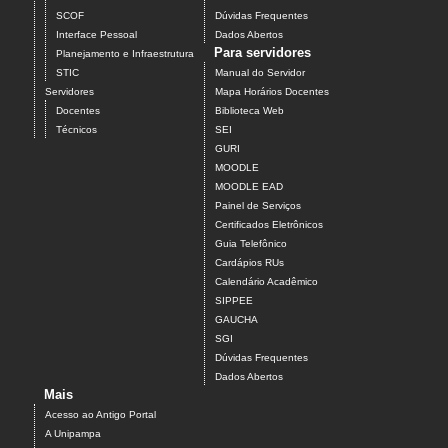
SCOF
Dúvidas Frequentes
Interface Pessoal
Dados Abertos
Para servidores
Planejamento e Infraestrutura
STIC
Manual do Servidor
Servidores
Mapa Horários Docentes
Docentes
Biblioteca Web
Técnicos
SEI
GURI
MOODLE
MOODLE EAD
Painel de Serviços
Certificados Eletrônicos
Guia Telefônico
Cardápios RUs
Calendário Acadêmico
SIPPEE
GAUCHA
SGI
Dúvidas Frequentes
Dados Abertos
Mais
Acesso ao Antigo Portal
A Unipampa