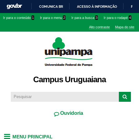
Pular
COMUNICA BR
ACESSO À INFORMAÇÃO
PART
para o
IR
Ir para o conteúdo
1
Ir para o menu
2
Ir para a busca
3
Ir para o rodapé
4
conteúdo
PARA
principal
Alto contraste
Mapa do site
O
CONTEÚDO
Campus Uruguaiana
Ouvidoria
MENU PRINCIPAL