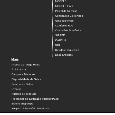
MOODLE
MOODLE EAD
Painel de Serviços
Certificados Eletrônicos
Guia Telefônico
Cardápios RUs
Calendário Acadêmico
SIPPEE
GAUCHA
SGI
Dúvidas Frequentes
Dados Abertos
Mais
Acesso ao Antigo Portal
A Unipampa
Campus - Telefones
Disponibilidade de Salas
Reserva de Salas
Eventos
Núcleos de pesquisa
Programas de Educação Tutorial (PETs)
Biotério-Biopampa
Hospital Universitário Veterinário
Chamados MANUTENÇÃO PREDIAL E AR-CONDICIONADO