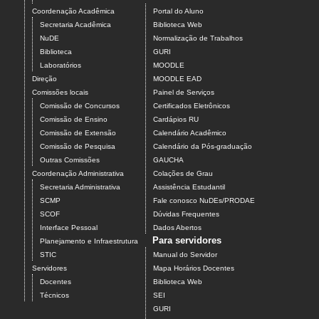
Coordenação Acadêmica
Portal do Aluno
Secretaria Acadêmica
Biblioteca Web
NuDE
Normalização de Trabalhos
Biblioteca
GURI
Laboratórios
MOODLE
Direção
MOODLE EAD
Comissões locais
Painel de Serviços
Comissão de Concursos
Certificados Eletrônicos
Comissão de Ensino
Cardápios RU
Comissão de Extensão
Calendário Acadêmico
Comissão de Pesquisa
Calendário da Pós-graduação
Outras Comissões
GAUCHA
Coordenação Administrativa
Colações de Grau
Secretaria Administrativa
Assistência Estudantil
SCMP
Fale conosco NuDEs/PRODAE
SCOF
Dúvidas Frequentes
Interface Pessoal
Dados Abertos
Para servidores
Planejamento e Infraestrutura
STIC
Manual do Servidor
Servidores
Mapa Horários Docentes
Docentes
Biblioteca Web
Técnicos
SEI
GURI