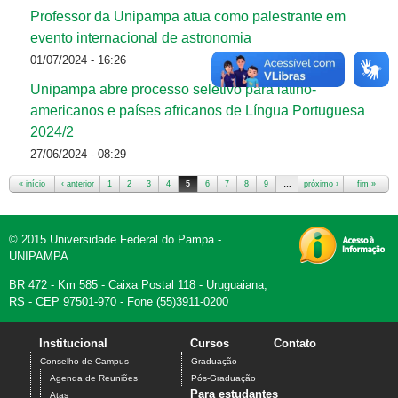
Professor da Unipampa atua como palestrante em
evento internacional de astronomia
01/07/2024 - 16:26
Unipampa abre processo seletivo para latino-
americanos e países africanos de Língua Portuguesa
2024/2
27/06/2024 - 08:29
« início
‹ anterior
1
2
3
4
5
6
7
8
9
…
próximo ›
fim »
Páginas
© 2015 Universidade Federal do Pampa -
UNIPAMPA
BR 472 - Km 585 - Caixa Postal 118 - Uruguaiana,
RS - CEP 97501-970 - Fone (55)3911-0200
Institucional
Cursos
Contato
Conselho de Campus
Graduação
Agenda de Reuniões
Pós-Graduação
Para estudantes
Atas