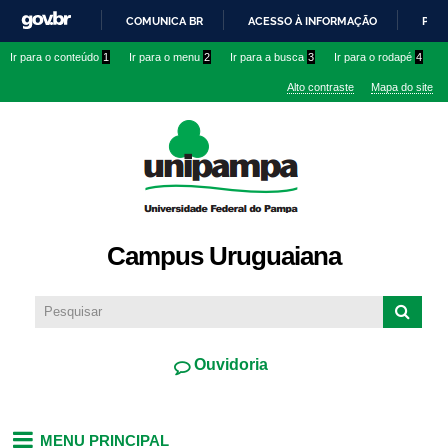
Pular
COMUNICA BR
ACESSO À INFORMAÇÃO
PART
para o
IR
Ir para o conteúdo
1
Ir para o menu
2
Ir para a busca
3
Ir para o rodapé
4
conteúdo
PARA
principal
Alto contraste
Mapa do site
O
CONTEÚDO
Campus Uruguaiana
Ouvidoria
MENU PRINCIPAL