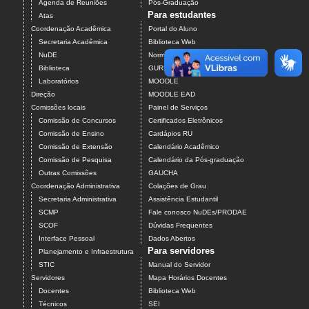
Agenda de Reuniões
Pós-Graduação
Para estudantes
Atas
Coordenação Acadêmica
Portal do Aluno
Secretaria Acadêmica
Biblioteca Web
NuDE
Normalização de Trabalhos
Biblioteca
GURI
Laboratórios
MOODLE
Direção
MOODLE EAD
Comissões locais
Painel de Serviços
Comissão de Concursos
Certificados Eletrônicos
Comissão de Ensino
Cardápios RU
Comissão de Extensão
Calendário Acadêmico
Comissão de Pesquisa
Calendário da Pós-graduação
Outras Comissões
GAUCHA
Coordenação Administrativa
Colações de Grau
Secretaria Administrativa
Assistência Estudantil
SCMP
Fale conosco NuDEs/PRODAE
SCOF
Dúvidas Frequentes
Interface Pessoal
Dados Abertos
Para servidores
Planejamento e Infraestrutura
STIC
Manual do Servidor
Servidores
Mapa Horários Docentes
Docentes
Biblioteca Web
Técnicos
SEI