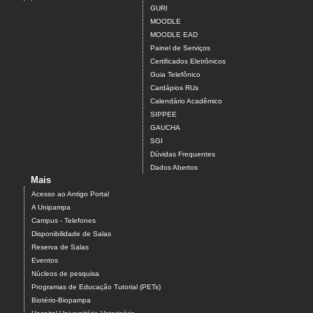
GURI
MOODLE
MOODLE EAD
Painel de Serviços
Certificados Eletrônicos
Guia Telefônico
Cardápios RUs
Calendário Acadêmico
SIPPEE
GAUCHA
SGI
Dúvidas Frequentes
Dados Abertos
Mais
Acesso ao Antigo Portal
A Unipampa
Campus - Telefones
Disponibilidade de Salas
Reserva de Salas
Eventos
Núcleos de pesquisa
Programas de Educação Tutorial (PETs)
Biotério-Biopampa