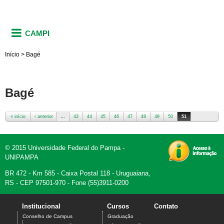
CAMPI
Início
>
Bagé
Bagé
« início
‹ anterior
…
43
44
45
46
47
48
49
50
51
Páginas
© 2015 Universidade Federal do Pampa -
UNIPAMPA
BR 472 - Km 585 - Caixa Postal 118 - Uruguaiana,
RS - CEP 97501-970 - Fone (55)3911-0200
Institucional
Cursos
Contato
Conselho de Campus
Graduação