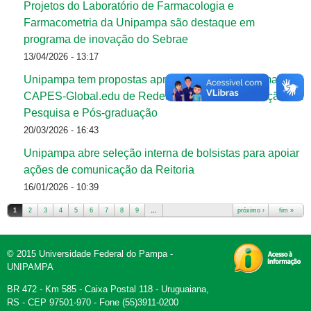
Projetos do Laboratório de Farmacologia e
Farmacometria da Unipampa são destaque em
programa de inovação do Sebrae
13/04/2026 - 13:17
Unipampa tem propostas aprovadas pelo Programa
CAPES-Global.edu de Redes de Internacionalização em
Pesquisa e Pós-graduação
20/03/2026 - 16:43
Unipampa abre seleção interna de bolsistas para apoiar
ações de comunicação da Reitoria
16/01/2026 - 10:39
1
2
3
4
5
6
7
8
9
…
próximo ›
fim »
Páginas
© 2015 Universidade Federal do Pampa -
UNIPAMPA
BR 472 - Km 585 - Caixa Postal 118 - Uruguaiana,
RS - CEP 97501-970 - Fone (55)3911-0200