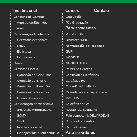
Institucional
Cursos
Contato
Conselho de Campus
Graduação
Agenda de Reuniões
Pós-Graduação
Para estudantes
Atas
Coordenação Acadêmica
Portal do Aluno
Secretaria Acadêmica
Biblioteca Web
NuDE
Normalização de Trabalhos
Biblioteca
GURI
Laboratórios
MOODLE
Direção
MOODLE EAD
Comissões locais
Painel de Serviços
Comissão de Concursos
Certificados Eletrônicos
Comissão de Ensino
Cardápios RU
Comissão de Extensão
Calendário Acadêmico
Comissão de Pesquisa
Calendário da Pós-graduação
Outras Comissões
GAUCHA
Coordenação Administrativa
Colações de Grau
Secretaria Administrativa
Assistência Estudantil
SCMP
Fale conosco NuDEs/PRODAE
SCOF
Dúvidas Frequentes
Interface Pessoal
Dados Abertos
Para servidores
Planejamento e Infraestrutura