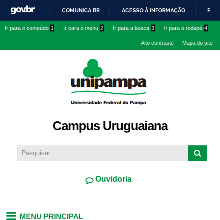
Pular
COMUNICA BR
ACESSO À INFORMAÇÃO
PART
para o
IR
Ir para o conteúdo
1
Ir para o menu
2
Ir para a busca
3
Ir para o rodapé
4
conteúdo
PARA
principal
Alto contraste
Mapa do site
O
CONTEÚDO
Campus Uruguaiana
Ouvidoria
MENU PRINCIPAL