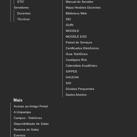
STIC
Manual do Servidor
Servidores
Mapa Horários Docentes
Docentes
Biblioteca Web
Técnicos
SEI
GURI
MOODLE
MOODLE EAD
Painel de Serviços
Certificados Eletrônicos
Guia Telefônico
Cardápios RUs
Calendário Acadêmico
SIPPEE
GAUCHA
SGI
Dúvidas Frequentes
Dados Abertos
Mais
Acesso ao Antigo Portal
A Unipampa
Campus - Telefones
Disponibilidade de Salas
Reserva de Salas
Eventos