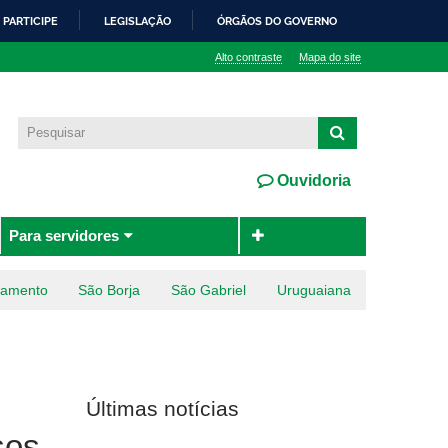
PARTICIPE
LEGISLAÇÃO
ÓRGÃOS DO GOVERNO
Alto contraste
Mapa do site
Ouvidoria
Para servidores
ramento
São Borja
São Gabriel
Uruguaiana
Últimas notícias
sos