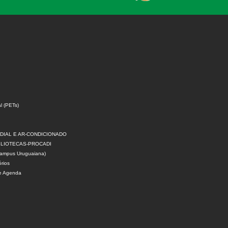
l (PETs)
DIAL E AR-CONDICIONADO
IBLIOTECAS-PROCADI
 campus Uruguaiana)
rios
 e Agenda