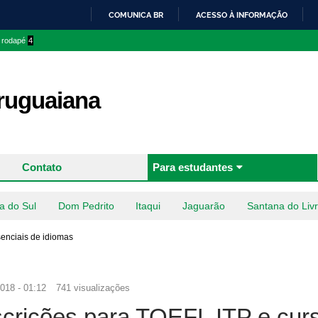
Pular
COMUNICA BR
ACESSO À INFORMAÇÃO
para o
IR
o rodapé
4
conteúdo
PARA
principal
O
CONTEÚDO
uguaiana
Contato
Para estudantes
a do Sul
Dom Pedrito
Itaqui
Jaguarão
Santana do Liv
senciais de idiomas
018 - 01:12
741 visualizações
crições para TOEFL ITP e cur