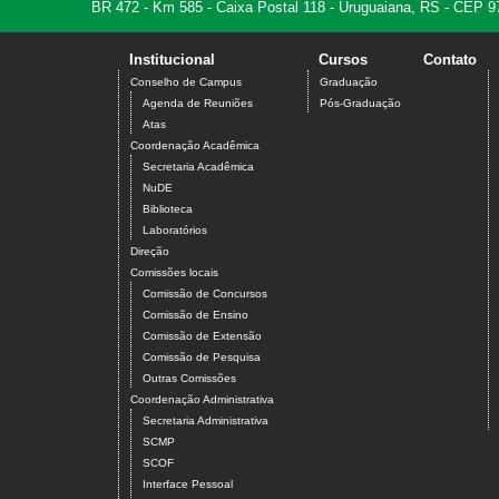
BR 472 - Km 585 - Caixa Postal 118 - Uruguaiana, RS - CEP 9
Institucional
Cursos
Contato
Conselho de Campus
Graduação
Agenda de Reuniões
Pós-Graduação
Atas
Coordenação Acadêmica
Secretaria Acadêmica
NuDE
Biblioteca
Laboratórios
Direção
Comissões locais
Comissão de Concursos
Comissão de Ensino
Comissão de Extensão
Comissão de Pesquisa
Outras Comissões
Coordenação Administrativa
Secretaria Administrativa
SCMP
SCOF
Interface Pessoal