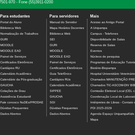
7501-970 - Fone (55)3911-0200
Para estudantes
Para servidores
Mais
Portal do Aluno
Manual do Servidor
Acesso ao Antigo Portal
Biblioteca Web
Mapa Horários Docentes
A Unipampa
Normalização de Trabalhos
Biblioteca Web
Campus - Telefones
GURI
SEI
Disponibilidade de Salas
MOODLE
GURI
Reserva de Salas
MOODLE EAD
MOODLE
Eventos
Painel de Serviços
MOODLE EAD
Núcleos de pesquisa
Certificados Eletrônicos
Painel de Serviços
Programas de Educação Tutoria
Cardápios RU
Certificados Eletrônicos
Biotério-Biopampa
Calendário Acadêmico
Guia Telefônico
Hospital Universitário Veterinário
Calendário da Pós-graduação
Cardápios RUs
Chamados MANUTENÇÃO PRE
GAUCHA
Calendário Acadêmico
Chamados TIC-ASCOM-DIV B
Colações de Grau
SIPPEE
Comissão Eleitoral Local (CEL
Assistência Estudantil
GAUCHA
Coordenação Local de Laborató
Fale conosco NuDEs/PRODAE
SGI
Intérpretes de Libras - Contato
Dúvidas Frequentes
Dúvidas Frequentes
PDI 2025-2029
Dados Abertos
Dados Abertos
Agenda Espaço UnipampaKids
Mapa