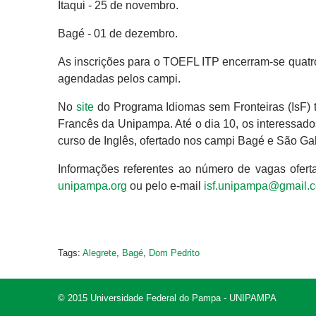
Itaqui - 25 de novembro.
Bagé - 01 de dezembro.
As inscrições para o TOEFL ITP encerram-se quatro
agendadas pelos campi.
No
site
do Programa Idiomas sem Fronteiras (IsF) t
Francês da Unipampa. Até o dia 10, os interessad
curso de Inglês, ofertado nos campi Bagé e São Gab
Informações referentes ao número de vagas oferta
unipampa.org
ou pelo e-mail
isf.unipampa@gmail.
Tags:
Alegrete
,
Bagé
,
Dom Pedrito
© 2015 Universidade Federal do Pampa - UNIPAMPA