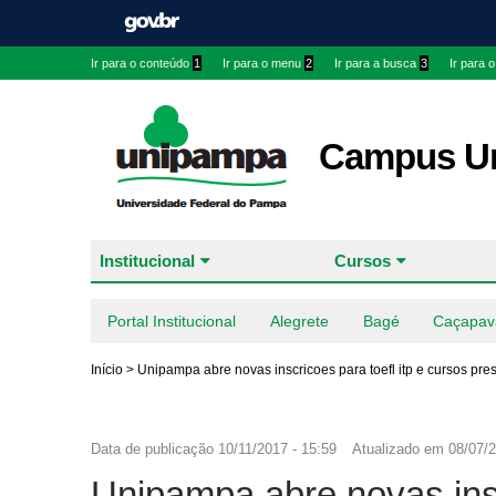
Ir para o conteúdo
1
Ir para o menu
2
Ir para a busca
3
Ir para 
Campus Ur
Institucional
Cursos
Portal Institucional
Alegrete
Bagé
Caçapav
Início
>
Unipampa abre novas inscricoes para toefl itp e cursos pre
Data de publicação
10/11/2017 - 15:59
Atualizado em
08/07/2
Unipampa abre novas ins