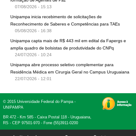
formação de Agentes de Paz
07/08/2026 - 15:13
Unipampa inicia recebimento de solicitações de
Reconhecimento de Saberes e Competências para TAEs
05/08/2026 - 16:38
Unipampa capta mais de R$ 443 mil em edital da Fapergs e
amplia quadro de bolsistas de produtividade do CNPq
24/07/2026 - 10:24
Unipampa abre processo seletivo complementar para
Residência Médica em Cirurgia Geral no Campus Uruguaiana
22/07/2026 - 12:01
© 2015 Universidade Federal do Pampa -
UNIPAMPA
BR 472 - Km 585 - Caixa Postal 118 - Uruguaiana,
RS - CEP 97501-970 - Fone (55)3911-0200