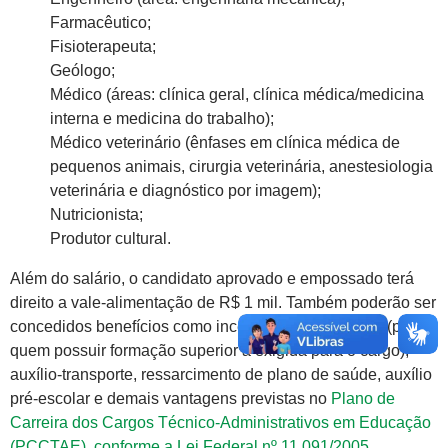
Farmacêutico;
Fisioterapeuta;
Geólogo;
Médico (áreas: clínica geral, clínica médica/medicina
interna e medicina do trabalho);
Médico veterinário (ênfases em clínica médica de
pequenos animais, cirurgia veterinária, anestesiologia
veterinária e diagnóstico por imagem);
Nutricionista;
Produtor cultural.
Além do salário, o candidato aprovado e empossado terá
direito a vale-alimentação de R$ 1 mil. Também poderão ser
concedidos benefícios como incentivo à qualificação (para
quem possuir formação superior à exigida para o cargo),
auxílio-transporte, ressarcimento de plano de saúde, auxílio
pré-escolar e demais vantagens previstas no
Plano de
Carreira dos Cargos Técnico-Administrativos em Educação
(PCCTAE), conforme a Lei Federal nº 11.091/2005
.