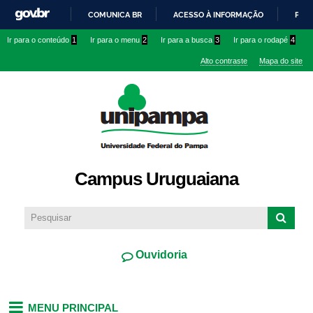
Pular
COMUNICA BR
ACESSO À INFORMAÇÃO
PART
para o
IR
Ir para o conteúdo
1
Ir para o menu
2
Ir para a busca
3
Ir para o rodapé
4
conteúdo
PARA
principal
Alto contraste
Mapa do site
O
CONTEÚDO
Campus Uruguaiana
Ouvidoria
MENU PRINCIPAL