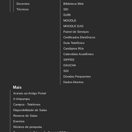
Docentes
Biblioteca Web
Técnicos
SEI
GURI
MOODLE
MOODLE EAD
Painel de Serviços
Certificados Eletrônicos
Guia Telefônico
Cardápios RUs
Calendário Acadêmico
SIPPEE
GAUCHA
SGI
Dúvidas Frequentes
Dados Abertos
Mais
Acesso ao Antigo Portal
A Unipampa
Campus - Telefones
Disponibilidade de Salas
Reserva de Salas
Eventos
Núcleos de pesquisa