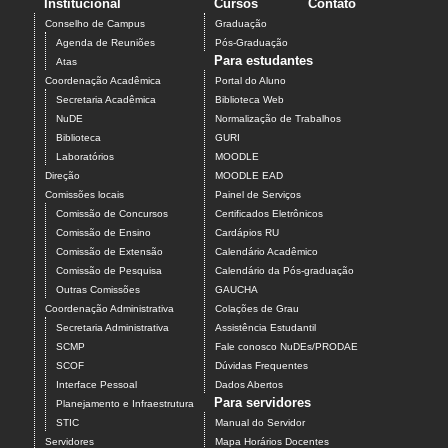
Institucional
Cursos
Contato
Conselho de Campus
Graduação
Agenda de Reuniões
Pós-Graduação
Para estudantes
Atas
Coordenação Acadêmica
Portal do Aluno
Secretaria Acadêmica
Biblioteca Web
NuDE
Normalização de Trabalhos
Biblioteca
GURI
Laboratórios
MOODLE
Direção
MOODLE EAD
Comissões locais
Painel de Serviços
Comissão de Concursos
Certificados Eletrônicos
Comissão de Ensino
Cardápios RU
Comissão de Extensão
Calendário Acadêmico
Comissão de Pesquisa
Calendário da Pós-graduação
Outras Comissões
GAUCHA
Coordenação Administrativa
Colações de Grau
Secretaria Administrativa
Assistência Estudantil
SCMP
Fale conosco NuDEs/PRODAE
SCOF
Dúvidas Frequentes
Interface Pessoal
Dados Abertos
Para servidores
Planejamento e Infraestrutura
STIC
Manual do Servidor
Servidores
Mapa Horários Docentes