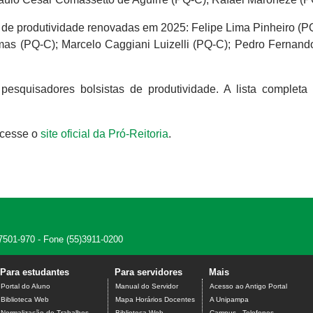
de produtividade renovadas em 2025: Felipe Lima Pinheiro (PQ
as (PQ-C); Marcelo Caggiani Luizelli (PQ-C); Pedro Fernando
squisadores bolsistas de produtividade. A lista completa
acesse o
site oficial da Pró-Reitoria
.
7501-970 - Fone (55)3911-0200
Para estudantes
Para servidores
Mais
Portal do Aluno
Manual do Servidor
Acesso ao Antigo Portal
Biblioteca Web
Mapa Horários Docentes
A Unipampa
Normalização de Trabalhos
Biblioteca Web
Campus - Telefones