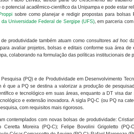
e o potencial acadêmico-científico da Unipampa e pode estar re
Proppi
sobre como planejar e redigir propostas para bolsas
,
da Universidade Federal de Sergipe (UFS)
, em parceria co
as de produtividade também atuam como consultores
ad hoc
da
ara avaliar projetos, bolsas e editais conforme sua área de e
pa, colaborando na formulação das políticas institucionais de 
m Pesquisa (PQ) e de Produtividade em Desenvolvimento Tecn
m é que a PQ se destina a valorizar a produção de pesquisa
tífico e tecnológico em suas áreas, enquanto a DT visa dar 
nológico e extensão inovadora. A sigla PQ-C (ou PQ na cate
esquisa, com requisitos mais rigorosos.
am contemplados com novas bolsas de produtividade: Cristia
 Ceretta Moreira (PQ-C); Felipe Bovolini Grigoletto (PQ-C
aulo César Comassetto de Aguirre (PQ-C); Rafael Maroneze (