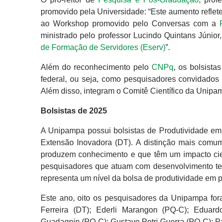
promovido pela Universidade: “Este aumento reflet
ao Workshop promovido pelo Conversas com a
ministrado pelo professor Lucindo Quintans Júnior
de Formação de Servidores (Eserv)
”.
Além do reconhecimento pelo
CNPq
, os bolsist
federal, ou seja, como pesquisadores convidados p
Além disso, integram o Comitê Científico da Unipam
Bolsistas de 2025
A Unipampa possui bolsistas de Produtividade e
Extensão Inovadora (DT). A distinção mais comu
produzem conhecimento e que têm um impacto cien
pesquisadores que atuam com desenvolvimento tec
representa um nível da bolsa de produtividade em p
Este ano, oito os pesquisadores da Unipampa for
Ferreira (DT); Ederli Marangon (PQ-C); Eduardo
Guadagnin (PQ-C); Gustavo Petri Guerra (PQ-C); P