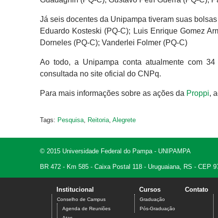
Já seis docentes da Unipampa tiveram suas bolsas 
Eduardo Kosteski (PQ-C); Luis Enrique Gomez Arm
Dorneles (PQ-C); Vanderlei Folmer (PQ-C)
Ao todo, a Unipampa conta atualmente com 34 pe
consultada no site oficial do CNPq.
Para mais informações sobre as ações da
Proppi
, 
Tags:
Pesquisa
,
Reitoria
,
Alegrete
© 2015 Universidade Federal do Pampa - UNIPAMPA
BR 472 - Km 585 - Caixa Postal 118 - Uruguaiana, RS - CEP 9
Institucional
Cursos
Contato
Conselho de Campus
Graduação
Agenda de Reuniões
Pós-Graduação
Atas