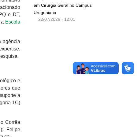
em Cirurgia Geral no Campus
lacionado
Uruguaiana
 PQ e DT,
22/07/2026 - 12:01
m a
Escola
 agência
xpertise.
pesquisa.
ológico e
dores que
suporte a
goria 1C)
no Corrêa
); Felipe
PQ-C);