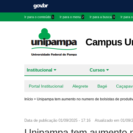
Ir para o conteúdo
1
Ir para o menu
2
Ir para a busca
3
Ir para 
Campus Ur
Institucional
Cursos
Portal Institucional
Alegrete
Bagé
Caçapav
Início
>
Unipampa tem aumento no numero de bolsistas de produti
Data de publicação
01/09/2025 - 17:16
Atualizado em
01/09/2
Unipampa tem aumento n