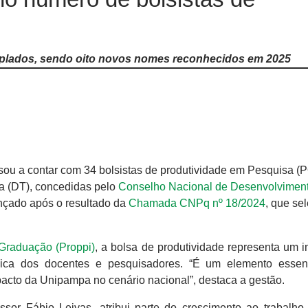
mplados, sendo oito novos nomes reconhecidos em 2025
u a contar com 34 bolsistas de produtividade em Pesquisa (
a (DT), concedidas pelo
Conselho Nacional de Desenvolvimen
ançado após o resultado da
Chamada CNPq nº 18/2024
, que se
-Graduação (Proppi)
, a bolsa de produtividade representa um i
ógica dos docentes e pesquisadores. “É um elemento essen
mpacto da Unipampa no cenário nacional”, destaca a gestão.
essor Fábio Leivas, atribui parte do crescimento ao trabalho 