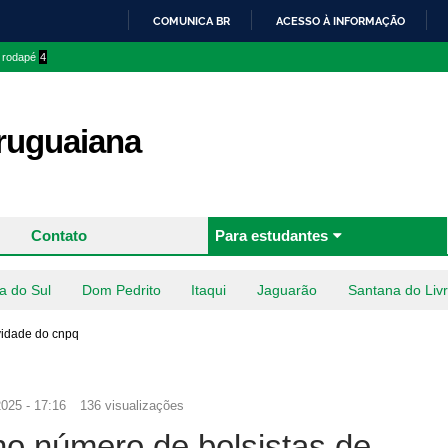
Pular
COMUNICA BR
ACESSO À INFORMAÇÃO
para o
IR
o rodapé
4
conteúdo
PARA
principal
O
CONTEÚDO
uguaiana
Contato
Para estudantes
a do Sul
Dom Pedrito
Itaqui
Jaguarão
Santana do Liv
vidade do cnpq
025 - 17:16
136 visualizações
o número de bolsistas de